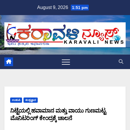
Skip
August 9, 2026
1:51 pm
to
content
ಉಡುಪಿ
ತಂತ್ರಜ್ಞಾನ
ನಿಟ್ಟೆಯಲ್ಲಿ ಹವಾಮಾನ ಮತ್ತು ವಾಯು ಗುಣಮಟ್ಟ
ಮೊನಿಟರಿಂಗ್ ಕೇಂದ್ರಕ್ಕೆ ಚಾಲನೆ