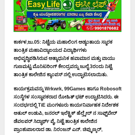
ಕಾರ್ಕಳ,ಜು.05: ನಿಟ್ಟೆಯ ಮಹಾಲಿಂಗ ಅಡ್ಯಂತಾಯ ಸ್ಮಾರಕ
ತಾಂತ್ರಿಕ ಮಹಾವಿದ್ಯಾಲಯದ ವಿದ್ಯಾರ್ಥಿಗಳು
ಅಭಿವೃದ್ಧಿಪಡಿಸಿರುವ ಅತ್ಯಾಧುನಿಕ ಹವಾಮಾನ ಮತ್ತು ವಾಯು
ಗುಣಮಟ್ಟ ಮೊನಿಟರಿಂಗ್ ಕೇಂದ್ರವನ್ನು ಜುಲೈ 3ರಂದು ನಿಟ್ಟೆ
ತಾಂತ್ರಿಕ ಕಾಲೇಜಿನ ಕ್ಯಾಂಪಸ್ ನಲ್ಲಿ ಉದ್ಘಾಟಿಸಲಾಯಿತು.
ಕಾರ್ಯಕ್ರಮವನ್ನು Wrkwrk, 99Games ಹಾಗೂ Robosoft
ಸಂಸ್ಥೆಗಳ ಸಂಸ್ಥಾಪಕರಾದ ರೋಹಿತ್ ಭಟ್ ಉದ್ಘಾಟಿಸಿದರು. ಈ
ಸಂದರ್ಭದಲ್ಲಿ TiE ಮಂಗಳೂರು ಕಾರ್ಯನಿರ್ವಾಹಕ ನಿರ್ದೇಶಕ
ಅತುಲ್ ಉಡುಪಿ, ಜನರಲ್ ಇಲೆಕ್ಟ್ರಿಕ್ ಹೆಲ್ತ್ಕೇರ್ ನ ಸಾಫ್ಟ್‌ವೇರ್
ಡೆವಲಪರ್ ಸಿದ್ಧಾರ್ಥ್ ಪೈ, ನಿಟ್ಟೆ ತಾಂತ್ರಿಕ ಕಾಲೇಜಿನ
ಪ್ರಾಂಶುಪಾಲರಾದ ಡಾ. ನಿರಂಜನ್ ಎನ್. ಚಿಪ್ಳುಣ್ಕರ್,