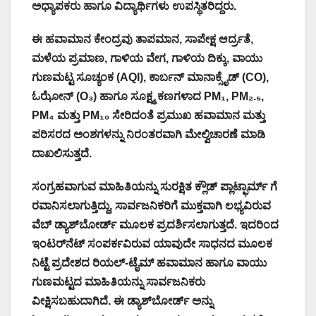
ಅಧ್ಯಾಪಕರು ಹಾಗೂ ವಿದ್ಯಾರ್ಥಿಗಳು ಉಪಸ್ಥಿತರಿದ್ದರು.
ಈ ಹವಾಮಾನ ಕೇಂದ್ರವು ತಾಪಮಾನ, ಸಾಪೇಕ್ಷ ಆರ್ದ್ರತೆ,
ಮಳೆಯ ಪ್ರಮಾಣ, ಗಾಳಿಯ ವೇಗ, ಗಾಳಿಯ ದಿಕ್ಕು, ವಾಯು
ಗುಣಮಟ್ಟ ಸೂಚ್ಯಂಕ (AQI), ಕಾರ್ಬನ್ ಮಾನಾಕ್ಸೈಡ್ (CO),
ಓಝೋನ್ (O₃) ಹಾಗೂ ಸೂಕ್ಷ್ಮ ಕಣಗಳಾದ PM₁, PM₂.₅,
PM₄ ಮತ್ತು PM₁₀ ಸೇರಿದಂತೆ ಪ್ರಮುಖ ಹವಾಮಾನ ಮತ್ತು
ಪರಿಸರದ ಅಂಶಗಳನ್ನು ನಿರಂತರವಾಗಿ ಮೇಲ್ವಿಚಾರಣೆ ಮಾಡಿ
ದಾಖಲಿಸುತ್ತದೆ.
ಸಂಗ್ರಹವಾಗುವ ಮಾಹಿತಿಯನ್ನು ಸುರಕ್ಷಿತ ಕ್ಲೌಡ್ ಪ್ಲಾಟ್ಫಾರ್ಮ್ ಗೆ
ರವಾನಿಸಲಾಗುತ್ತಿದ್ದು, ಸಾರ್ವಜನಿಕರಿಗೆ ಮುಕ್ತವಾಗಿ ಲಭ್ಯವಿರುವ
ವೆಬ್ ಡ್ಯಾಶ್‌ಬೋರ್ಡ್ ಮೂಲಕ ಪ್ರದರ್ಶಿಸಲಾಗುತ್ತದೆ. ಇದರಿಂದ
ಇಂಟರ್‌ನೆಟ್ ಸಂಪರ್ಕವಿರುವ ಯಾವುದೇ ಸಾಧನದ ಮೂಲಕ
ನಿಟ್ಟೆ ಪ್ರದೇಶದ ರಿಯಲ್-ಟೈಮ್ ಹವಾಮಾನ ಹಾಗೂ ವಾಯು
ಗುಣಮಟ್ಟದ ಮಾಹಿತಿಯನ್ನು ಸಾರ್ವಜನಿಕರು
ವೀಕ್ಷಿಸಬಹುದಾಗಿದೆ. ಈ ಡ್ಯಾಶ್‌ಬೋರ್ಡ್ ಅನ್ನು