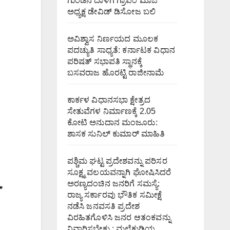
ಗುಂಡಿನ ದಾಳಿಗೆ ಗ್ರಾಪಂ ಮಾಜಿ
ಅಧ್ಯಕ್ಷ ಡೇವಿಡ್ ಡಿಸೋಜ ಬಲಿ
ಅವಿಶ್ವಾಸ ನಿರ್ಣಯದ ಮೂಲಕ
ಪದಚ್ಯುತಿ ಸಾಧ್ಯತೆ: ಕರ್ನಾಟಕ ವಿಧಾನ
ಪರಿಷತ್ ಸಭಾಪತಿ ಸ್ಥಾನಕ್ಕೆ
ಬಸವರಾಜ ಹೊರಟ್ಟಿ ರಾಜೀನಾಮೆ
ಕಾರ್ಕಳ ವಿಧಾನಸಭಾ ಕ್ಷೇತ್ರದ
ಸೇತುವೆಗಳ ನಿರ್ಮಾಣಕ್ಕೆ 2.05
ಕೋಟಿ ಅನುದಾನ ಮಂಜೂರು:
ಶಾಸಕ ಸುನಿಲ್ ಕುಮಾರ್ ಮಾಹಿತಿ
ಪಶ್ಚಿಮ ಘಟ್ಟ ಪ್ರದೇಶವನ್ನು ಪರಿಸರ
ಸೂಕ್ಷ್ಮ ವಲಯವನ್ನಾಗಿ ಘೋಷಿಸಿದರೆ
ಅರಣ್ಯದಂಚಿನ ಜನರಿಗೆ ಸಮಸ್ಯೆ:
ರಾಜ್ಯ ಸರ್ಕಾರವು ಭೌತಿಕ ಸಮೀಕ್ಷೆ
ನಡೆಸಿ ಜನವಸತಿ ಪ್ರದೇಶ
ವಿರಹಿತಗೊಳಿಸಿ ಜನರ ಆತಂಕವನ್ನು
ನಿವಾರಿಸಬೇಕು : ಮಲೆಕುಡಿಯ