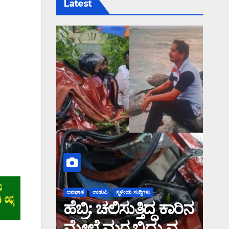
Latest
ಅಪಘಾತ
ಉಡುಪಿ
ಸ್ಥಳೀಯ ಸುದ್ದಿಗಳು
ಹೆಬ್ರಿ: ಚಲಿಸುತ್ತಿದ್ದ ಕಾರಿನ
ಮೇಲೆ ಮರ ಬಿದ್ದು ವ್ಯಕ್ತಿ