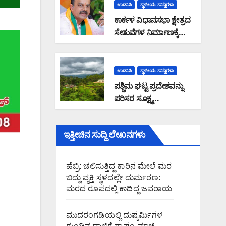
ಹೊರಟ್ಟಿ ರಾಜೀನಾಮೆ
ಉಡುಪಿ
ಸ್ಥಳೀಯ ಸುದ್ದಿಗಳು
ಕಾರ್ಕಳ ವಿಧಾನಸಭಾ ಕ್ಷೇತ್ರದ
ಸೇತುವೆಗಳ ನಿರ್ಮಾಣಕ್ಕೆ
2.05 ಕೋಟಿ ಅನುದಾನ
ಮಂಜೂರು: ಶಾಸಕ ಸುನಿಲ್
ಕುಮಾರ್ ಮಾಹಿತಿ
ಉಡುಪಿ
ಸ್ಥಳೀಯ ಸುದ್ದಿಗಳು
ಪಶ್ಚಿಮ ಘಟ್ಟ ಪ್ರದೇಶವನ್ನು
ಪರಿಸರ ಸೂಕ್ಷ್ಮ
ವಲಯವನ್ನಾಗಿ ಘೋಷಿಸಿದರೆ
ಅರಣ್ಯದಂಚಿನ ಜನರಿಗೆ
ಇತ್ತೀಚಿನ ಸುದ್ದಿ ಲೇಖನಗಳು
ಸಮಸ್ಯೆ: ರಾಜ್ಯ ಸರ್ಕಾರವು
ಭೌತಿಕ ಸಮೀಕ್ಷೆ ನಡೆಸಿ
ಜನವಸತಿ ಪ್ರದೇಶ
ಹೆಬ್ರಿ: ಚಲಿಸುತ್ತಿದ್ದ ಕಾರಿನ ಮೇಲೆ ಮರ
ವಿರಹಿತಗೊಳಿಸಿ ಜನರ
ಬಿದ್ದು ವ್ಯಕ್ತಿ ಸ್ಥಳದಲ್ಲೇ ದುರ್ಮರಣ:
ಆತಂಕವನ್ನು ನಿವಾರಿಸಬೇಕು :
ಮರದ ರೂಪದಲ್ಲಿ ಕಾದಿದ್ದ ಜವರಾಯ
ಮಲೆಕುಡಿಯ ಸಂಘದ
ಜಿಲ್ಲಾಧ್ಯಕ್ಷ ಗಂಗಾಧರ ಗೌಡ
ಮುದರಂಗಡಿಯಲ್ಲಿ ದುಷ್ಕರ್ಮಿಗಳ
ಆಗ್ರಹ