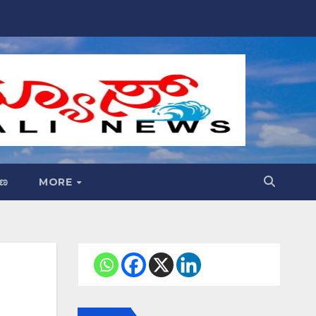
್ಷಣ
MORE