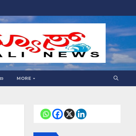
್ಷಣ
MORE