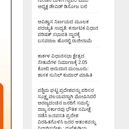
ಗುಂಡಿನ ದಾಳಿಗೆ ಗ್ರಾಪಂ ಮಾಜಿ
ಅಧ್ಯಕ್ಷ ಡೇವಿಡ್ ಡಿಸೋಜ ಬಲಿ
ಅವಿಶ್ವಾಸ ನಿರ್ಣಯದ ಮೂಲಕ
ಪದಚ್ಯುತಿ ಸಾಧ್ಯತೆ: ಕರ್ನಾಟಕ ವಿಧಾನ
ಪರಿಷತ್ ಸಭಾಪತಿ ಸ್ಥಾನಕ್ಕೆ
ಬಸವರಾಜ ಹೊರಟ್ಟಿ ರಾಜೀನಾಮೆ
ಕಾರ್ಕಳ ವಿಧಾನಸಭಾ ಕ್ಷೇತ್ರದ
ಸೇತುವೆಗಳ ನಿರ್ಮಾಣಕ್ಕೆ 2.05
ಕೋಟಿ ಅನುದಾನ ಮಂಜೂರು:
ಶಾಸಕ ಸುನಿಲ್ ಕುಮಾರ್ ಮಾಹಿತಿ
ಪಶ್ಚಿಮ ಘಟ್ಟ ಪ್ರದೇಶವನ್ನು ಪರಿಸರ
ಸೂಕ್ಷ್ಮ ವಲಯವನ್ನಾಗಿ ಘೋಷಿಸಿದರೆ
ಅರಣ್ಯದಂಚಿನ ಜನರಿಗೆ ಸಮಸ್ಯೆ:
ರಾಜ್ಯ ಸರ್ಕಾರವು ಭೌತಿಕ ಸಮೀಕ್ಷೆ
ನಡೆಸಿ ಜನವಸತಿ ಪ್ರದೇಶ
ವಿರಹಿತಗೊಳಿಸಿ ಜನರ ಆತಂಕವನ್ನು
ನಿವಾರಿಸಬೇಕು : ಮಲೆಕುಡಿಯ