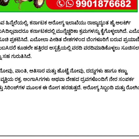
 ಹಿನ್ನೆಲೆಯಲ್ಲಿ, ಕರ್ನಾಟಕ ಆರೋಗ್ಯ ಇಲಾಖೆಯು ರಾಜ್ಯಾದ್ಯಂತ ಹೈ ಅಲರ್ಟ್
ಲ್ಲವಾದರೂ ಕರ್ನಾಟಕದಲ್ಲಿ ಮುನ್ನೆಚ್ಚರಿಕಾ ಕ್ರಮಗಳನ್ನು ಕೈಗೊಳ್ಳಲಾಗಿದೆ. ಎ
ೂಚಿ ಪ್ರಕಟಿಸಿದೆ. ಎಬೋಲಾ ಪೀಡಿತ ದೇಶಗಳಿಂದ ಬೆಂಗಳೂರಿಗೆ ಬರುವ ಪ್ರಯಾಣ
ಬAದರೆ ಕೂಡಲೇ ಹತ್ತಿರದ ಆಸ್ಪತ್ರೆಯಲ್ಲಿ ವರದಿ ವರದಿಮಾಡಿಕೊಳ್ಳಲು ಸೂಚಿಸಲಾ
ು ಸಹ ಗುರುತಿಸಿದೆ.
ನೋವು, ವಾಂತಿ, ಅತಿಸಾರ ಮತ್ತು ಹೊಟ್ಟೆ ನೋವು, ದದ್ದುಗಳು ಹಾಗೂ ಕಣ್ಣು
್ಯಕ್ತಿಯ ರಕ್ತ, ಅಂಗಾAಗಗಳು ಅಥವಾ ದೇಹದ ದ್ರವಗಳೊಂದಿಗೆ ನೇರ ಸಂಪರ್ಕ
ು ಸಿರಿಂಜ್‌ಗಳ ಮೂಲಕ ಈ ರೋಗ ಹರಡುತ್ತದೆ. ಆರೋಗ್ಯ ಸಿಬ್ಬಂದಿ ಮತ್ತು ರೋಗ