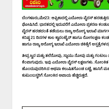
ಬೆಂಗಳೂರು,ಮೇ23: ಆಫ್ರಿಕಾದಲ್ಲಿ ಎಬೋಲಾ ವೈರಸ್ ಹರಡುತ್ತಿರುವ
ಘೋಷಿಸಿದೆ. ಭಾರತದಲ್ಲಿ ಇದುವರೆಗೆ ಎಬೋಲಾ ಪ್ರಕರಣ ಕಂಡುಬAದಿ
ವೈರಸ್ ಹರಡದಂತೆ ತಡೆಯಲು ರಾಜ್ಯ ಆರೋಗ್ಯ ಇಲಾಖೆ ಮಾರ್ಗಸ
ಕನಿಷ್ಠ 21 ದಿನಗಳ ಕಾಲ ಕ್ವಾರಂಟೈನ್ ಹಾಗೂ ರೋಗಲಕ್ಷಣ ಕಂಡು
ಹಾಗೂ ರಾಜ್ಯ ಆರೋಗ್ಯ ಇಲಾಖೆ ಎಬೋಲಾ ಚಿಕಿತ್ಸೆಗೆ ಆಸ್ಪತ್ರೆಗಳನ್ನ
ತೀವ್ರ ಜ್ವರ ಮತ್ತು ತಲೆನೋವು, ಸ್ನಾಯು ನೋವು ಮತ್ತು ಗಂಟಲು 
ಕೆಂಪಾಗುವುದು. ಇವು ಎಬೋಲಾ ವೈರಸ್ ಲಕ್ಷಣಗಳು. ಸೋಂಕಿತ ವ
ಹೊಂದುವುದರಿAದ ಅಥವಾ ಕಲುಷಿತಗೊಂಡ ಬಟ್ಟೆ, ಹಾಸಿಗೆ ಮತ್ತ
ಕುಟುಂಬಸ್ಥರಿಗೆ ಸೋಂಕಿನ ಅಪಾಯ ಹೆಚ್ಚಿರುತ್ತದೆ.