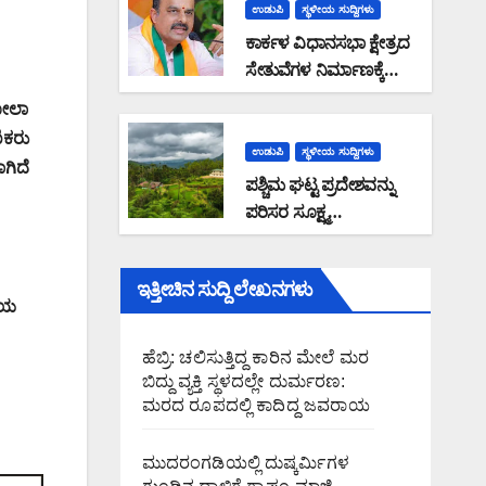
ಹೊರಟ್ಟಿ ರಾಜೀನಾಮೆ
ಉಡುಪಿ
ಸ್ಥಳೀಯ ಸುದ್ದಿಗಳು
ಕಾರ್ಕಳ ವಿಧಾನಸಭಾ ಕ್ಷೇತ್ರದ
ಸೇತುವೆಗಳ ನಿರ್ಮಾಣಕ್ಕೆ
2.05 ಕೋಟಿ ಅನುದಾನ
ಬೋಲಾ
ಮಂಜೂರು: ಶಾಸಕ ಸುನಿಲ್
ಿಕರು
ಕುಮಾರ್ ಮಾಹಿತಿ
ಉಡುಪಿ
ಸ್ಥಳೀಯ ಸುದ್ದಿಗಳು
ಗಿದೆ
ಪಶ್ಚಿಮ ಘಟ್ಟ ಪ್ರದೇಶವನ್ನು
ಪರಿಸರ ಸೂಕ್ಷ್ಮ
ವಲಯವನ್ನಾಗಿ ಘೋಷಿಸಿದರೆ
ಅರಣ್ಯದಂಚಿನ ಜನರಿಗೆ
ಇತ್ತೀಚಿನ ಸುದ್ದಿ ಲೇಖನಗಳು
ಸಮಸ್ಯೆ: ರಾಜ್ಯ ಸರ್ಕಾರವು
ಿಯ
ಭೌತಿಕ ಸಮೀಕ್ಷೆ ನಡೆಸಿ
ಜನವಸತಿ ಪ್ರದೇಶ
ಹೆಬ್ರಿ: ಚಲಿಸುತ್ತಿದ್ದ ಕಾರಿನ ಮೇಲೆ ಮರ
ವಿರಹಿತಗೊಳಿಸಿ ಜನರ
ಬಿದ್ದು ವ್ಯಕ್ತಿ ಸ್ಥಳದಲ್ಲೇ ದುರ್ಮರಣ:
ಆತಂಕವನ್ನು ನಿವಾರಿಸಬೇಕು :
ಮರದ ರೂಪದಲ್ಲಿ ಕಾದಿದ್ದ ಜವರಾಯ
ಮಲೆಕುಡಿಯ ಸಂಘದ
ಜಿಲ್ಲಾಧ್ಯಕ್ಷ ಗಂಗಾಧರ ಗೌಡ
ಮುದರಂಗಡಿಯಲ್ಲಿ ದುಷ್ಕರ್ಮಿಗಳ
ಆಗ್ರಹ