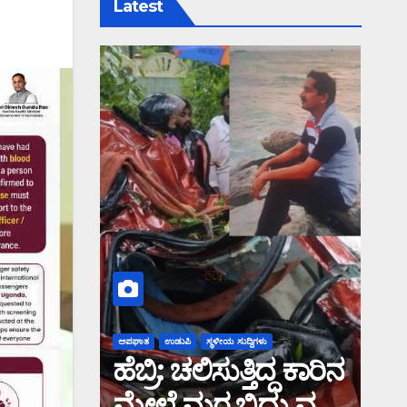
Latest
ಅಪಘಾತ
ಉಡುಪಿ
ಸ್ಥಳೀಯ ಸುದ್ದಿಗಳು
ಹೆಬ್ರಿ: ಚಲಿಸುತ್ತಿದ್ದ ಕಾರಿನ
ಮೇಲೆ ಮರ ಬಿದ್ದು ವ್ಯಕ್ತಿ