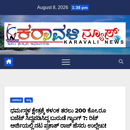
Skip
August 8, 2026
1:38 pm
to
content
ಅಪರಾಧ
ರಾಜ್ಯ
ಧರ್ಮಸ್ಥಳ ಕ್ಷೇತ್ರಕ್ಕೆ ಕಳಂಕ ತರಲು 200 ಕೋ.ರೂ
ಬಜೆಟ್ ಸಿದ್ದಪಡಿಸಿದ್ದ ಬುರುಡೆ ಗ್ಯಾಂಗ್ ?: ರಿಟ್
ಅರ್ಜಿಯಲ್ಲಿ ನಟ ಪ್ರಕಾಶ್ ರಾಜ್ ಹೆಸರು ಉಲ್ಲೇಖ!