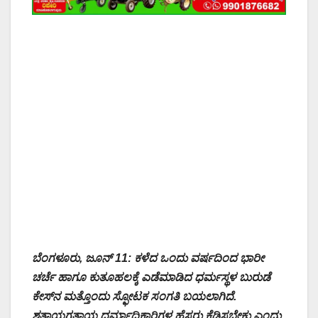
ಬೆಂಗಳೂರು, ಜೂನ್ 11: ಕಳೆದ ಒಂದು ವರ್ಷದಿಂದ ಭಾರೀ
ಚರ್ಚೆ ಹಾಗೂ ಕುತೂಹಲಕ್ಕೆ ಎಡೆಮಾಡಿದ ಧರ್ಮಸ್ಥಳ ಬುರುಡೆ
ಕೇಸ್‌ನ ಮತ್ತೊಂದು ಸ್ಫೋಟಕ ಸಂಗತಿ ಬಯಲಾಗಿದೆ.
ಶತಾಯಗತಾಯ ಧರ್ಮಾಧಿಕಾರಿಗಳ ಹೆಸರು ಕೆಡಿಸಬೇಕು ಎಂದು