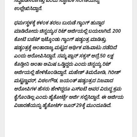
ಸಿದ್ಧಪಡಿಸಲಾಗಿತ್ತು ಎಂದು ಸ್ಫೋಟಕ ಸಂಗತಿಯನ್ನು
ಉಲ್ಲೇಖಿಸಿದ್ದಾನೆ.
ಧರ್ಮಸ್ಥಳಕ್ಕೆ ಕಳಂಕ ತರಲು ಬುರುಡೆ ಗ್ಯಾಂಗ್ ಹುನ್ನಾರ
ಮಾಡಿರೋದು ಚಿನ್ನಯ್ಯನ ರಿಟ್ ಅರ್ಜಿಯಲ್ಲಿ ಬಯಲಾಗಿದೆ. 200
ಕೋಟಿ ಬಜೆಟ್ ಇಟ್ಕೊಂಡು ಗ್ಯಾಂಗ್ ಷಡ್ಯಂತ್ರ ಮಾಡಿತ್ತು,
ಷಡ್ಯಂತ್ರಕ್ಕೆ ಅಂತಾರಾಜ್ಯ ಮಟ್ಟದ ಆರ್ಥಿಕ ವಹಿವಾಟು ನಡೆದಿದೆ
ಎಂದು ಆರೋಪಿಸಿದ್ದಾನೆ. ನಮ್ಮ ಪ್ಲಾನ್ ಸಕ್ಸಸ್ ಆದ್ರೆ 50 ಲಕ್ಷ
ಕೊಡ್ತೀನಿ ಅಂತಾ ಆಮಿಷ ಒಡ್ಡಿದ್ದರು ಎಂದು ಚಿನ್ನಯ್ಯ ರಿಟ್
ಅರ್ಜಿಯಲ್ಲಿ ಹೇಳಿಕೊಂಡಿದ್ದಾನೆ. ಮಹೇಶ್ ತಿಮರೋಡಿ, ಗಿರೀಶ್
ಮಟ್ಟಣ್ಣವರ್, ವಿಠಲಗೌಡ, ಜಯಂತ್ ಷಡ್ಯಂತ್ರದ ನಿಜವಾದ
ಆರೋಪಿಗಳ ಹೆಸರು ಹೇಳಿದ್ದರೂ ಎಸ್‌ಐಟಿ ಅವರ ವಿರುದ್ಧ ಕ್ರಮ
ಕೈಗೊಂಡಿಲ್ಲ ಎಂದು ಹೈಕೋರ್ಟ್ಗೆ ಅರ್ಜಿ ಸಲ್ಲಿಸಿದ್ದಾನೆ. ಈ ಅರ್ಜಿಯ
ವಿಚಾರಣೆಯನ್ನು ಹೈಕೋರ್ಟ್ ಜೂನ್ 29ಕ್ಕೆ ಮುಂದೂಡಿದೆ.