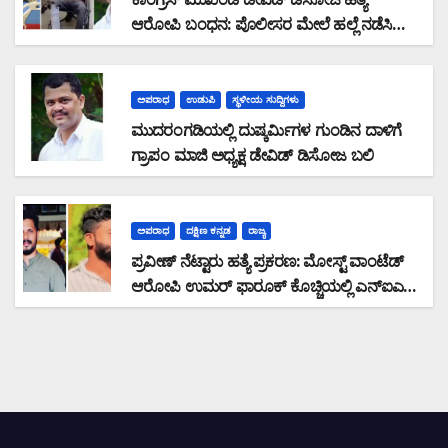
ಆರೋಪಿ ಬಂಧನ: ಪೊಲೀಸರ ಮೇಲೆ ಹಲ್ಲೆ ನಡೆಸಿ
ಪರಾರಿಯಾಗುತ್ತಿದ್ದ ಆರೋಪಿ ಕಾಲಿಗೆ ಫೈರಿಂಗ್
ಅಪರಾಧ
ಉಡುಪಿ
ಸ್ಥಳೀಯ ಸುದ್ದಿಗಳು
ಮುದರಂಗಡಿಯಲ್ಲಿ ದುಷ್ಕರ್ಮಿಗಳ ಗುಂಡಿನ ದಾಳಿಗೆ
ಗ್ರಾಪಂ ಮಾಜಿ ಅಧ್ಯಕ್ಷ ಡೇವಿಡ್ ಡಿಸೋಜ ಬಲಿ
ಅಪರಾಧ
ದಕ್ಷಿಣ ಕನ್ನಡ
ರಾಜ್ಯ
ಪ್ರವೀಣ್ ನೆಟ್ಟಾರು ಹತ್ಯೆ ಪ್ರಕರಣ: ಮೋಸ್ಟ್ ವಾಂಟೆಡ್
ಆರೋಪಿ ಉಮರ್ ಫಾರೂಕ್ ಕೊಚ್ಚಿಯಲ್ಲಿ ಎನ್‌ಐಎ
ವಶಕ್ಕೆ