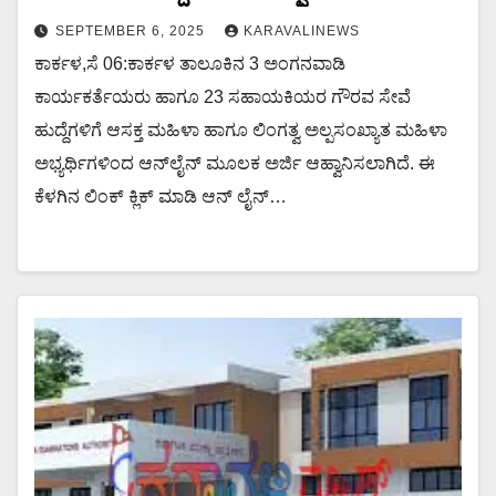
SEPTEMBER 6, 2025
KARAVALINEWS
ಕಾರ್ಕಳ,ಸೆ 06:ಕಾರ್ಕಳ ತಾಲೂಕಿನ 3 ಅಂಗನವಾಡಿ
ಕಾರ್ಯಕರ್ತೆಯರು ಹಾಗೂ 23 ಸಹಾಯಕಿಯರ ಗೌರವ ಸೇವೆ
ಹುದ್ದೆಗಳಿಗೆ ಆಸಕ್ತ ಮಹಿಳಾ ಹಾಗೂ ಲಿಂಗತ್ವ ಅಲ್ಪಸಂಖ್ಯಾತ ಮಹಿಳಾ
ಅಭ್ಯರ್ಥಿಗಳಿಂದ ಆನ್‌ಲೈನ್ ಮೂಲಕ ಅರ್ಜಿ ಆಹ್ವಾನಿಸಲಾಗಿದೆ. ಈ
ಕೆಳಗಿನ ಲಿಂಕ್ ಕ್ಲಿಕ್ ಮಾಡಿ ಆನ್ ಲೈನ್…