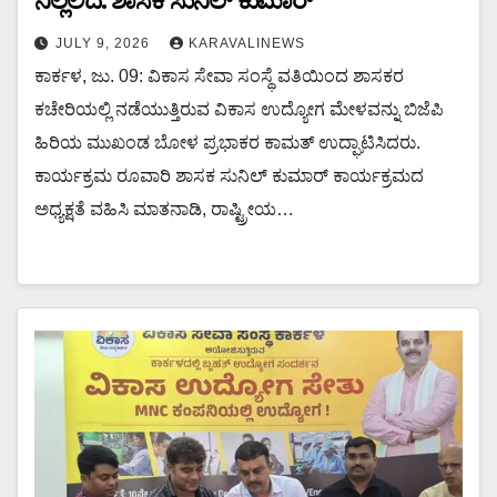
ನಿಲ್ಲಲಿದೆ: ಶಾಸಕ ಸುನಿಲ್ ಕುಮಾರ್
JULY 9, 2026
KARAVALINEWS
ಕಾರ್ಕಳ, ಜು. 09: ವಿಕಾಸ ಸೇವಾ ಸಂಸ್ಥೆ ವತಿಯಿಂದ ಶಾಸಕರ
ಕಚೇರಿಯಲ್ಲಿ ನಡೆಯುತ್ತಿರುವ ವಿಕಾಸ ಉದ್ಯೋಗ ಮೇಳವನ್ನು ಬಿಜೆಪಿ
ಹಿರಿಯ ಮುಖಂಡ ಬೋಳ ಪ್ರಭಾಕರ ಕಾಮತ್ ಉದ್ಘಾಟಿಸಿದರು.
ಕಾರ್ಯಕ್ರಮ ರೂವಾರಿ ಶಾಸಕ ಸುನಿಲ್ ಕುಮಾರ್ ಕಾರ್ಯಕ್ರಮದ
ಅಧ್ಯಕ್ಷತೆ ವಹಿಸಿ ಮಾತನಾಡಿ, ರಾಷ್ಟ್ರೀಯ…