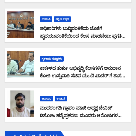
ನೇರ ಹೊಣೆ: ಅವರ ವಿರುದ್ಧವೇ FIR ದಾಖಲಿಸಬೇಕು:
ಸಚಿವರ ಪ್ರಗತಿ ಪರಿಶೀಲನಾ ಸಭೆಯಲ್ಲಿ ಶಾಸಕ ಸುನಿಲ್
ಕುಮಾರ್ ಆಕ್ರೋಶ
ಉಡುಪಿ
ದಕ್ಷಿಣ ಕನ್ನಡ
ಅಧಿಕಾರಿಗಳು ಬುದ್ಧಿವಂತಿಕೆಯ ಜೊತೆಗೆ
ಹೃದಯುವಂತಿಕೆಯಿಂದ ಕೆಲಸ ಮಾಡಬೇಕು: ಪ್ರಗತಿ
ಪರಿಶೀಲನಾ ಸಭೆಯಲ್ಲಿ ಅಧಿಕಾರಿಗಳಿಗೆ ಆರೋಗ್ಯ
ಸಚಿವ ಯು.ಟಿ ಖಾದರ್ ಕಿವಿಮಾತು
ಸ್ಥಳೀಯ ಸುದ್ದಿಗಳು
ಕಾರ್ಕಳದ ತುರ್ತು ಅಭಿವೃದ್ಧಿ ಕೆಲಸಗಳಿಗೆ ಅನುದಾನ
ಕೋರಿ ಉಸ್ತುವಾರಿ ಸಚಿವ ಯು.ಟಿ ಖಾದರ್ ಗೆ ಶಾಸಕ
ಸುನಿಲ್‌ ಕುಮಾರ್‌ ಮನವಿ
ಅಪರಾಧ
ಉಡುಪಿ
ಮುದರಂಗಡಿ ಗ್ರಾಪಂ ಮಾಜಿ ಅಧ್ಯಕ್ಷ ಡೇವಿಡ್
ಡಿಸೋಜ ಹತ್ಯೆ ಪ್ರಕರಣ: ಮೂವರು ಆರೋಪಿಗಳ
ಬಂಧನ