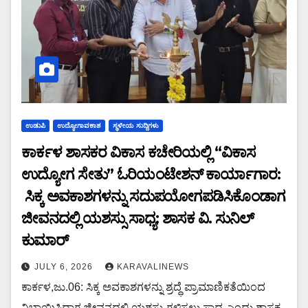
ಉಡುಪಿ
ಉದ್ಯೋಗಾವಕಾಶ
ಸ್ಥಳೀಯ ಸುದ್ದಿಗಳು
ಕಾರ್ಕಳ ಶಾಸಕರ ವಿಕಾಸ ಕಚೇರಿಯಲ್ಲಿ “ವಿಕಾಸ
ಉದ್ಯೋಗ ಸೇತು” ಓರಿಯಂಟೇಶನ್ ಕಾರ್ಯಾಗಾರ:
ಸಿಕ್ಕ ಅವಕಾಶಗಳನ್ನು ಸದುಪಯೋಗಪಡಿಸಿಕೊಂಡಾಗ
ಜೀವನದಲ್ಲಿ ಯಶಸ್ಸು ಸಾಧ್ಯ: ಶಾಸಕ ವಿ. ಸುನಿಲ್
ಕುಮಾರ್
JULY 6, 2026
KARAVALINEWS
ಕಾರ್ಕಳ,ಜು.06: ಸಿಕ್ಕ ಅವಕಾಶಗಳನ್ನು ಶ್ರದ್ಧೆ ಪ್ರಾಮಾಣಿಕತೆಯಿಂದ
ನಿಭಾಯಿಸಿದಾಗ ಜೀವನದಲ್ಲಿ ಯಶಸ್ಸು ಗಳಿಸಲು ಸಾಧ್ಯ ಎಂದು ಶಾಸಕ