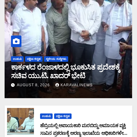
ಉಡುಪಿ
ದಕ್ಷಿಣ ಕನ್ನಡ
ಸ್ಥಳೀಯ ಸುದ್ದಿಗಳು
ಕಾರ್ಕಳದ ರೆಂಜಾಳದಲ್ಲಿ ಭೂಕುಸಿತ ಪ್ರದೇಶಕ್ಕೆ
ಸಚಿವ ಯು.ಟಿ. ಖಾದರ್ ಭೇಟಿ
AUGUST 8, 2026
KARAVALINEWS
ಉಡುಪಿ
ದಕ್ಷಿಣ ಕನ್ನಡ
ಹೆಬ್ರಿಯಲ್ಲಿ ಅಪಾಯಕಾರಿ ಮರಬಿದ್ದು ಅಮಾಯಕ ವ್ಯಕ್ತಿ
ಸಾವಿನ ಪ್ರಕರಣಕ್ಕೆ ಅರಣ್ಯ ಇಲಾಖೆಯ ಅಧಿಕಾರಿಗಳೇ