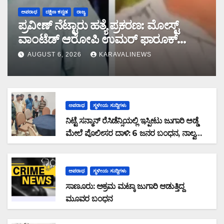
ಅಪರಾಧ
ದಕ್ಷಿಣ ಕನ್ನಡ
ರಾಜ್ಯ
ಪ್ರವೀಣ್ ನೆಟ್ಟಾರು ಹತ್ಯೆ ಪ್ರಕರಣ: ಮೋಸ್ಟ್
ವಾಂಟೆಡ್ ಆರೋಪಿ ಉಮರ್ ಫಾರೂಕ್
ಕೊಚ್ಚಿಯಲ್ಲಿ ಎನ್‌ಐಎ ವಶಕ್ಕೆ
AUGUST 6, 2026
KARAVALINEWS
ಅಪರಾಧ
ಸ್ಥಳೀಯ ಸುದ್ದಿಗಳು
ನಿಟ್ಟೆ ಸನ್ಮಾನ್ ರೆಸಿಡೆನ್ಸಿಯಲ್ಲಿ ಇಸ್ಪೀಟು ಜುಗಾರಿ ಅಡ್ಡೆ
ಮೇಲೆ ಪೊಲೀಸರ ದಾಳಿ: 6 ಜನರ ಬಂಧನ, ನಾಲ್ವರು
ಪರಾರಿ: ನಗದು ಹಾಗೂ ಮೊಬೈಲ್ ವಶ
ಅಪರಾಧ
ಸ್ಥಳೀಯ ಸುದ್ದಿಗಳು
ಸಾಣೂರು: ಅಕ್ರಮ ಮಟ್ಕಾ ಜುಗಾರಿ ಆಡುತ್ತಿದ್ದ
ಮೂವರ ಬಂಧನ