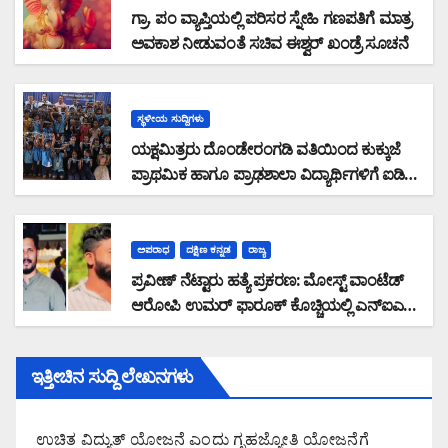
ಆಳ್ವ
ಗ್ರಾ. ಪಂ ವ್ಯಾಪ್ತಿಯಲ್ಲಿ ಪರಿಸರ ಸ್ನೇಹಿ ಗಣಪತಿಗೆ ಮಾತ್ರ
ಅವಕಾಶ ನೀಡುವಂತೆ ಸಚಿವ ಈಶ್ವರ್ ಖಂಡ್ರೆ ಸೂಚನೆ
ಸ್ಥಳೀಯ ಸುದ್ದಿಗಳು
ಯಕ್ಷಮಿತ್ರರು ದೊಂಡೇರಂಗಡಿ ವತಿಯಿಂದ ಕುಕ್ಕುಜೆ
ಪ್ರಾಥಮಿಕ ಹಾಗೂ ಪ್ರಾಢಶಾಲಾ ವಿದ್ಯಾರ್ಥಿಗಳಿಗೆ ಐಡಿ
ಹಾಗೂ ಬೆಲ್ಟ್ ವಿತರಣೆ
ಅಪರಾಧ
ದಕ್ಷಿಣ ಕನ್ನಡ
ರಾಜ್ಯ
ಪ್ರವೀಣ್ ನೆಟ್ಟಾರು ಹತ್ಯೆ ಪ್ರಕರಣ: ಮೋಸ್ಟ್ ವಾಂಟೆಡ್
ಆರೋಪಿ ಉಮರ್ ಫಾರೂಕ್ ಕೊಚ್ಚಿಯಲ್ಲಿ ಎನ್‌ಐಎ
ವಶಕ್ಕೆ
ಇತ್ತೀಚಿನ ಸುದ್ದಿ ಲೇಖನಗಳು
ಉಚಿತ ವಿದ್ಯುತ್ ಯೋಜನೆ ಎಂದು ಗೃಹಜ್ಯೋತಿ ಯೋಜನೆಗೆ