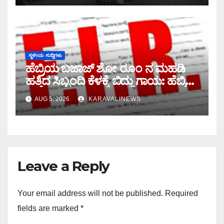
ಸ್ಥಳೀಯ ಸುದ್ದಿಗಳು
ಹೆಬ್ರಿಯ ಬಜಾಜ್ ಶೋ ರೂಂ ನ ಮಹಡಿ
ಹತ್ತಿದ ಸಿಬ್ಬಂದಿ ಕೆಳಕ್ಕೆ ಬಿದ್ದು ಗಾಯ: ಹೆಬ್ರಿ
ಠಾಣೆಯಲ್ಲಿ ಖಾಸಗಿ ದೂರು ದಾಖಲು
AUG 5, 2026
KARAVALINEWS
Leave a Reply
Your email address will not be published.
Required
fields are marked
*