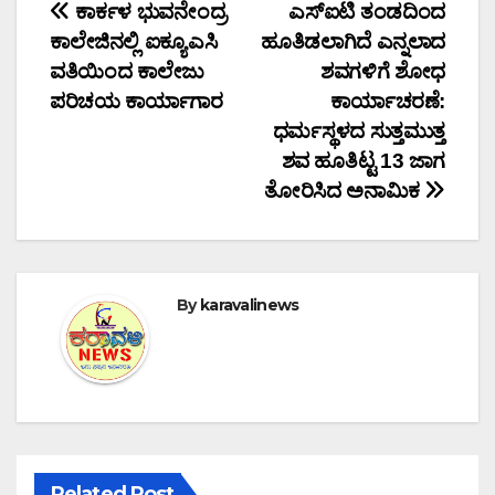
Post
ಕಾರ್ಕಳ ಭುವನೇಂದ್ರ
ಎಸ್ಐಟಿ ತಂಡದಿಂದ
ಕಾಲೇಜಿನಲ್ಲಿ ಐಕ್ಯೂಎಸಿ
ಹೂತಿಡಲಾಗಿದೆ ಎನ್ನಲಾದ
navigation
ವತಿಯಿಂದ ಕಾಲೇಜು
ಶವಗಳಿಗೆ ಶೋಧ
ಪರಿಚಯ ಕಾರ್ಯಾಗಾರ
ಕಾರ್ಯಾಚರಣೆ:
ಧರ್ಮಸ್ಥಳದ ಸುತ್ತಮುತ್ತ
ಶವ ಹೂತಿಟ್ಟ 13 ಜಾಗ
ತೋರಿಸಿದ ಅನಾಮಿಕ
By
karavalinews
Related Post