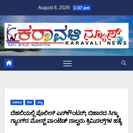
Skip
August 8, 2026
1:37 pm
to
content
ಅಪರಾಧ
ದೇಶ
ರಾಜ್ಯ
ದೆಹಲಿಯಲ್ಲಿ ಪೊಲೀಸ್ ಎನ್​​ಕೌಂಟರ್; ಬಿಹಾರದ ಸಿಗ್ಮಾ
ಗ್ಯಾಂಗ್‌ನ ಮೋಸ್ಟ್‌ ವಾಂಟೆಡ್‌ ನಾಲ್ವರು ಕ್ರಿಮಿನಲ್ಸ್‌ಗಳ ಹತ್ಯೆ