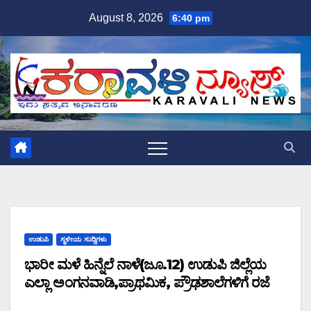
Skip
August 8, 2026
6:40 pm
to
content
ಉಡುಪಿ
ಸ್ಥಳೀಯ ಸುದ್ದಿಗಳು
ಭಾರೀ ಮಳೆ ಹಿನ್ನೆಲೆ ನಾಳೆ(ಜೂ.12) ಉಡುಪಿ ಜಿಲ್ಲೆಯ
ಎಲ್ಲಾ ಅಂಗನವಾಡಿ,ಪ್ರಾಥಮಿಕ, ಪ್ರೌಢಶಾಲೆಗಳಿಗೆ ರಜೆ