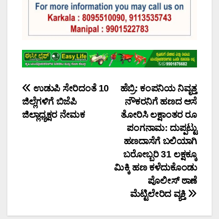
Post
ಉಡುಪಿ ಸೇರಿದಂತೆ 10
ಹೆಬ್ರಿ: ಕಂಪನಿಯ ನಿವೃತ್ತ
ಜಿಲ್ಲೆಗಳಿಗೆ ಬಿಜೆಪಿ
ನೌಕರನಿಗೆ ಹಣದ ಆಸೆ
navigation
ಜಿಲ್ಲಾಧ್ಯಕ್ಷರ ನೇಮಕ
ತೋರಿಸಿ ಲಕ್ಷಾಂತರ ರೂ
ಪಂಗನಾಮ: ದುಪ್ಪಟ್ಟು
ಹಣದಾಸೆಗೆ ಬಲಿಯಾಗಿ
ಬರೋಬ್ಬರಿ 31 ಲಕ್ಷಕ್ಕೂ
ಮಿಕ್ಕಿ ಹಣ ಕಳೆದುಕೊಂಡು
ಪೊಲೀಸ್ ಠಾಣೆ
ಮೆಟ್ಟಿಲೇರಿದ ವ್ಯಕ್ತಿ