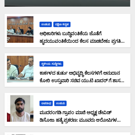
ವಿರುದ್ಧವೇ FIR ದಾಖಲಿಸಬೇಕು: ಸಚಿವರ
ಪ್ರಗತಿ ಪರಿಶೀಲನಾ ಸಭೆಯಲ್ಲಿ ಶಾಸಕ ಸುನಿಲ್
ಕುಮಾರ್ ಆಕ್ರೋಶ
ಉಡುಪಿ
ದಕ್ಷಿಣ ಕನ್ನಡ
ಅಧಿಕಾರಿಗಳು ಬುದ್ಧಿವಂತಿಕೆಯ ಜೊತೆಗೆ
ಹೃದಯುವಂತಿಕೆಯಿಂದ ಕೆಲಸ ಮಾಡಬೇಕು: ಪ್ರಗತಿ
ಪರಿಶೀಲನಾ ಸಭೆಯಲ್ಲಿ ಅಧಿಕಾರಿಗಳಿಗೆ ಆರೋಗ್ಯ
ಸಚಿವ ಯು.ಟಿ ಖಾದರ್ ಕಿವಿಮಾತು
ಸ್ಥಳೀಯ ಸುದ್ದಿಗಳು
ಕಾರ್ಕಳದ ತುರ್ತು ಅಭಿವೃದ್ಧಿ ಕೆಲಸಗಳಿಗೆ ಅನುದಾನ
ಕೋರಿ ಉಸ್ತುವಾರಿ ಸಚಿವ ಯು.ಟಿ ಖಾದರ್ ಗೆ ಶಾಸಕ
ಸುನಿಲ್‌ ಕುಮಾರ್‌ ಮನವಿ
ಅಪರಾಧ
ಉಡುಪಿ
ಮುದರಂಗಡಿ ಗ್ರಾಪಂ ಮಾಜಿ ಅಧ್ಯಕ್ಷ ಡೇವಿಡ್
ಡಿಸೋಜ ಹತ್ಯೆ ಪ್ರಕರಣ: ಮೂವರು ಆರೋಪಿಗಳ
ಬಂಧನ