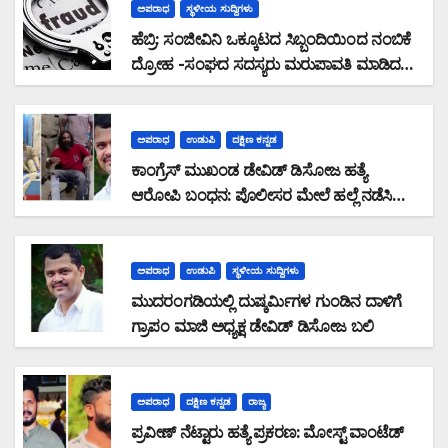
ಅಪರಾಧ
ಸ್ಥಳೀಯ ಸುದ್ದಿಗಳು
ಹೆಬ್ರಿ: ಸಂಜೀವಿನಿ ಒಕ್ಕೂಟದ ಸಿಬ್ಬಂದಿಯಿಂದ ನಂಬಿಕೆ
ದ್ರೋಹ -ಸಂಘದ ಸದಸ್ಯರು ಮರುಪಾವತಿ ಮಾಡಿದ
ಸಾಲ ಜಮಾ ಮಾಡದೆ 28,19,489 ರೂ. ವಂಚನೆ
ಅಪರಾಧ
ಉಡುಪಿ
ದಕ್ಷಿಣ ಕನ್ನಡ
ಕಾಂಗ್ರೆಸ್ ಮುಖಂಡ ಡೇವಿಡ್ ಡಿಸೋಜ ಹತ್ಯೆ
ಆರೋಪಿ ಬಂಧನ: ಪೊಲೀಸರ ಮೇಲೆ ಹಲ್ಲೆ ನಡೆಸಿ
ಪರಾರಿಯಾಗುತ್ತಿದ್ದ ಆರೋಪಿ ಕಾಲಿಗೆ ಫೈರಿಂಗ್
ಅಪರಾಧ
ಉಡುಪಿ
ಸ್ಥಳೀಯ ಸುದ್ದಿಗಳು
ಮುದರಂಗಡಿಯಲ್ಲಿ ದುಷ್ಕರ್ಮಿಗಳ ಗುಂಡಿನ ದಾಳಿಗೆ
ಗ್ರಾಪಂ ಮಾಜಿ ಅಧ್ಯಕ್ಷ ಡೇವಿಡ್ ಡಿಸೋಜ ಬಲಿ
ಅಪರಾಧ
ದಕ್ಷಿಣ ಕನ್ನಡ
ರಾಜ್ಯ
ಪ್ರವೀಣ್ ನೆಟ್ಟಾರು ಹತ್ಯೆ ಪ್ರಕರಣ: ಮೋಸ್ಟ್ ವಾಂಟೆಡ್