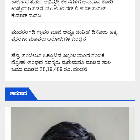
ಕಾರ್ಕಳದ ತುರ್ತು ಅಭಿವೃದ್ಧಿ ಕೆಲಸಗಳಿಗೆ ಅನುದಾನ ಕೋರಿ
ಉಸ್ತುವಾರಿ ಸಚಿವ ಯು.ಟಿ ಖಾದರ್ ಗೆ ಶಾಸಕ ಸುನಿಲ್‌
ಕುಮಾರ್‌ ಮನವಿ
ಮುದರಂಗಡಿ ಗ್ರಾಪಂ ಮಾಜಿ ಅಧ್ಯಕ್ಷ ಡೇವಿಡ್ ಡಿಸೋಜ ಹತ್ಯೆ
ಪ್ರಕರಣ: ಮೂವರು ಆರೋಪಿಗಳ ಬಂಧನ
ಹೆಬ್ರಿ: ಸಂಜೀವಿನಿ ಒಕ್ಕೂಟದ ಸಿಬ್ಬಂದಿಯಿಂದ ನಂಬಿಕೆ
ದ್ರೋಹ -ಸಂಘದ ಸದಸ್ಯರು ಮರುಪಾವತಿ ಮಾಡಿದ ಸಾಲ
ಜಮಾ ಮಾಡದೆ 28,19,489 ರೂ. ವಂಚನೆ
ಅಪರಾಧ