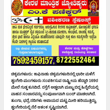
ಚಿಕ್ಕಮಗಳೂರು: ಕಾಫಿನಾಡು ಚಿಕ್ಕಮಗಳೂರಿನಲ್ಲಿ ಭಾರೀ ಮಳೆಗೆ
ಶೃಂಗೇರಿ-ಮಂಗಳೂರು ಸಂಪರ್ಕಿಸುವ ರಾಷ್ಟ್ರೀಯ ಹೆದ್ದಾರಿ 169ರ
ಮೇಲೆ ಗುಡ್ಡ ಕುಸಿದಿದೆ. ರಸ್ತೆಗೆ ಅಡ್ಡಲಾಗಿ ಮಣ್ಣು ಬಿದ್ದ ಹಿನ್ನೆಲೆಯಲ್ಲಿ
ವಾಹನ ಸಂಚಾರವನ್ನು ಸಂಪೂರ್ಣವಾಗಿ ಬಂದ್ ಮಾಡಲಾಗಿದೆ.
ತುಂಗಾ, ಭದ್ರೆ ನದಿಗಳು ಅಪಾಯದ ಮಟ್ಟ ಮೀರಿ ಹರಿಯುತ್ತಿದ್ದು,
ಶೃಂಗೇರಿಯಲ್ಲಿ ನೆರೆ ಆತಂಕ ಸೃಷ್ಟಿಯಾಗಿದೆ.