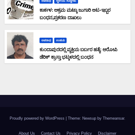
ಅಪರಾಧ
ಸ್ಥಳೀಯ ಸುದ್ದಿಗಳು
ಕಾರ್ಕಳ: ಅಕ್ರಮ ಮಟ್ಕಾ ಜುಗಾರಿ ಆಟ-ಇಬ್ಬರ
ಬಂಧನ,ಪ್ರಕರಣ ದಾಖಲು
ಅಪರಾಧ
ಉಡುಪಿ
ಕುಂದಾಪುರದಲ್ಲಿ ವ್ಯಕ್ತಿಯ ಬರ್ಬರ ಹತ್ಯೆ: ಆರೋಪಿ
ಡೆರಿಕ್ ಕ್ರಾಸ್ತಾ ಭಟ್ಕಳದಲ್ಲಿ ಬಂಧನ
Proudly powered by WordPress
|
Theme: Newsup by
Themeansar
.
About Us
Contact Us
Privacy Policy
Disclaimer