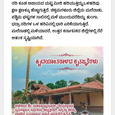
ನದಿ ಕೂಡ ಅಪಾಯದ ಮಟ್ಟ ಮೀರಿ ಹರಿಯುತ್ತಿದ್ದು,ಒಳಹರಿವು
ಕ್ಷಣ ಕ್ಷಣಕ್ಕೂ ಹೆಚ್ಚಾಗುತ್ತಿದೆ. ಚಿಕ್ಕಮಗಳೂರು ಜಿಲ್ಲೆಯ ಮಲೆನಾಡು,
ಪಶ್ಚಿಮ ಘಟ್ಟಗಳ ಸಾಲಿನಲ್ಲಿ ಮಳೆ ಮುಂದುವರೆದಿದ್ದು. ತುಂಗಾ,
ಭದ್ರಾ ನದಿಗಳ‌ ಒಳ ಹರಿವಿನಲ್ಲಿ ಭಾರಿ ಏರಿಕೆಯಾಗುತ್ತಿದೆ.
ಮಲೆನಾಡಲ್ಲಿ ಮಳೆಯಾದರೆ, ಉತ್ತರ ಕರ್ನಾಟಕದ ಜಿಲ್ಲೆಗಳಲ್ಲಿ ನೆರೆ
ಆತಂಕ ಸೃಷ್ಟಿಯಾಗಿದೆ.