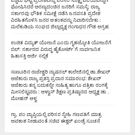
ಪಶ್ಚಿಮ ಘಟ್ಟ ಪ್ರದೇಶವನ್ನು ಪರಿಸರ ಸೂಕ್ಷ್ಮ ವಲಯವನ್ನಾಗಿ
ಘೋಷಿಸಿದರೆ ಅರಣ್ಯದಂಚಿನ ಜನರಿಗೆ ಸಮಸ್ಯೆ: ರಾಜ್ಯ
ಸರ್ಕಾರವು ಭೌತಿಕ ಸಮೀಕ್ಷೆ ನಡೆಸಿ ಜನವಸತಿ ಪ್ರದೇಶ
ವಿರಹಿತಗೊಳಿಸಿ ಜನರ ಆತಂಕವನ್ನು ನಿವಾರಿಸಬೇಕು :
ಮಲೆಕುಡಿಯ ಸಂಘದ ಜಿಲ್ಲಾಧ್ಯಕ್ಷ ಗಂಗಾಧರ ಗೌಡ ಆಗ್ರಹ
ಉಚಿತ ವಿದ್ಯುತ್ ಯೋಜನೆ ಎಂದು ಗೃಹಜ್ಯೋತಿ ಯೋಜನೆಗೆ
ಬಿಲ್: ಸರ್ಕಾರದ ವಿರುದ್ಧ ಹೈಕೋರ್ಟ್`ಗೆ ಸಾರ್ವಜನಿಕ
ಹಿತಾಸಕ್ತಿ ಅರ್ಜಿ ಸಲ್ಲಿಕೆ
ಸಾಣೂರಿನ ರಾಜೇಶ್ವರಿ ನ್ಯಾಷನಲ್ ಕಾಲೇಜಿನಲ್ಲಿ ಡಾ.ಶೇಖರ್
ಅಜೆಕಾರು ರಾಜ್ಯ ಪ್ರಶಸ್ತಿ ಪ್ರದಾನ ಸಮಾರಂಭ: ಶೇಖರ್
ಅಜೆಕಾರು ತನ್ನ ಬದುಕನ್ನೇ ಸಾಹಿತ್ಯ ಹಾಗೂ ಪತ್ರಿಕಾ ರಂಗಕ್ಕೆ
ಮೀಸಲಿಟ್ಟವರು : ಆಳ್ವಾಸ್ ಶಿಕ್ಷಣ ಪ್ರತಿಷ್ಠಾನದ ಅಧ್ಯಕ್ಷ ಡಾ .
ಮೋಹನ್ ಆಳ್ವ
ಗ್ರಾ. ಪಂ ವ್ಯಾಪ್ತಿಯಲ್ಲಿ ಪರಿಸರ ಸ್ನೇಹಿ ಗಣಪತಿಗೆ ಮಾತ್ರ
ಅವಕಾಶ ನೀಡುವಂತೆ ಸಚಿವ ಈಶ್ವರ್ ಖಂಡ್ರೆ ಸೂಚನೆ