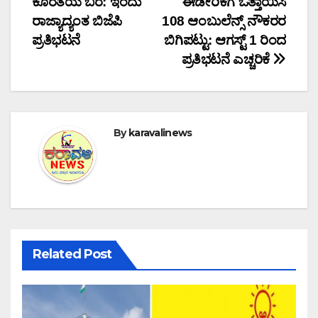
ಕೊರತೆಯ ಬರೆ: ಇಂದು
ಈಡೇರಿಕೆಗೆ ಒತ್ತಾಯಿಸಿ
navigation
ರಾಜ್ಯಾದ್ಯಂತ ಬಿಜೆಪಿ
108 ಆಂಬುಲೆನ್ಸ್ ನೌಕರರ
ಪ್ರತಿಭಟನೆ
ಬಿಗಿಪಟ್ಟು: ಆಗಸ್ಟ್ 1 ರಿಂದ
ಪ್ರತಿಭಟನೆ ಎಚ್ಚರಿಕೆ
By
karavalinews
Related Post