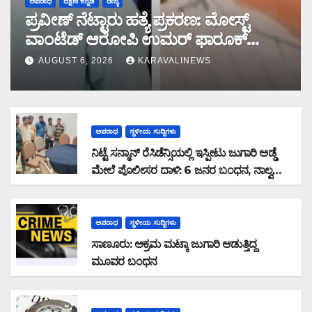
ಅಪರಾಧ
ದಕ್ಷಿಣ ಕನ್ನಡ
ರಾಜ್ಯ
ಪ್ರವೀಣ್ ನೆಟ್ಟಾರು ಹತ್ಯೆ ಪ್ರಕರಣ: ಮೋಸ್ಟ್
ವಾಂಟೆಡ್ ಆರೋಪಿ ಉಮರ್ ಫಾರೂಕ್
ಕೊಚ್ಚಿಯಲ್ಲಿ ಎನ್‌ಐಎ ವಶಕ್ಕೆ
AUGUST 6, 2026
KARAVALINEWS
ಅಪರಾಧ
ಸ್ಥಳೀಯ ಸುದ್ದಿಗಳು
ನಿಟ್ಟೆ ಸನ್ಮಾನ್ ರೆಸಿಡೆನ್ಸಿಯಲ್ಲಿ ಇಸ್ಪೀಟು ಜುಗಾರಿ ಅಡ್ಡೆ
ಮೇಲೆ ಪೊಲೀಸರ ದಾಳಿ: 6 ಜನರ ಬಂಧನ, ನಾಲ್ವರು
ಪರಾರಿ: ನಗದು ಹಾಗೂ ಮೊಬೈಲ್ ವಶ
ಅಪರಾಧ
ಸ್ಥಳೀಯ ಸುದ್ದಿಗಳು
ಸಾಣೂರು: ಅಕ್ರಮ ಮಟ್ಕಾ ಜುಗಾರಿ ಆಡುತ್ತಿದ್ದ
ಮೂವರ ಬಂಧನ