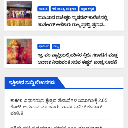
ಉಡುಪಿ
ಕಲೆ-ಸಾಹಿತ್ಯ- ಯಕ್ಷಗಾನ
ದಕ್ಷಿಣ ಕನ್ನಡ
ಸಾಣೂರಿನ ರಾಜೇಶ್ವರಿ ನ್ಯಾಷನಲ್ ಕಾಲೇಜಿನಲ್ಲಿ
ಡಾ.ಶೇಖರ್ ಅಜೆಕಾರು ರಾಜ್ಯ ಪ್ರಶಸ್ತಿ ಪ್ರದಾನ
ಸಮಾರಂಭ: ಶೇಖರ್ ಅಜೆಕಾರು ತನ್ನ ಬದುಕನ್ನೇ
ಸಾಹಿತ್ಯ ಹಾಗೂ ಪತ್ರಿಕಾ ರಂಗಕ್ಕೆ ಮೀಸಲಿಟ್ಟವರು :
ಆಳ್ವಾಸ್ ಶಿಕ್ಷಣ ಪ್ರತಿಷ್ಠಾನದ ಅಧ್ಯಕ್ಷ ಡಾ . ಮೋಹನ್
ಧಾರ್ಮಿಕ
ರಾಜ್ಯ
ಆಳ್ವ
ಗ್ರಾ. ಪಂ ವ್ಯಾಪ್ತಿಯಲ್ಲಿ ಪರಿಸರ ಸ್ನೇಹಿ ಗಣಪತಿಗೆ ಮಾತ್ರ
ಅವಕಾಶ ನೀಡುವಂತೆ ಸಚಿವ ಈಶ್ವರ್ ಖಂಡ್ರೆ ಸೂಚನೆ
ಇತ್ತೀಚಿನ ಸುದ್ದಿ ಲೇಖನಗಳು
ಕಾರ್ಕಳ ವಿಧಾನಸಭಾ ಕ್ಷೇತ್ರದ ಸೇತುವೆಗಳ ನಿರ್ಮಾಣಕ್ಕೆ 2.05
ಕೋಟಿ ಅನುದಾನ ಮಂಜೂರು: ಶಾಸಕ ಸುನಿಲ್ ಕುಮಾರ್
ಮಾಹಿತಿ