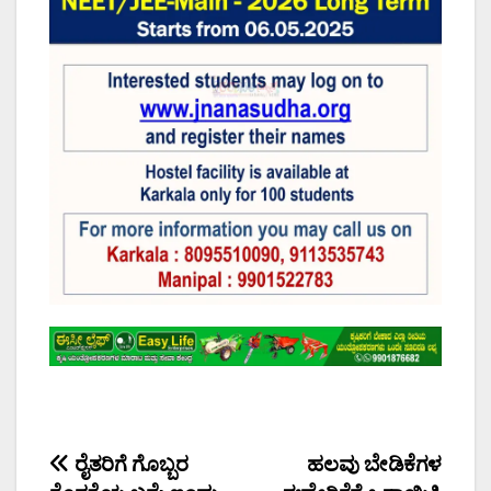
Post
ರೈತರಿಗೆ ಗೊಬ್ಬರ
ಹಲವು ಬೇಡಿಕೆಗಳ