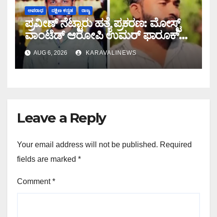
ಅಪರಾಧ
ದಕ್ಷಿಣ ಕನ್ನಡ
ರಾಜ್ಯ
ಪ್ರವೀಣ್ ನೆಟ್ಟಾರು ಹತ್ಯೆ ಪ್ರಕರಣ: ಮೋಸ್ಟ್
ವಾಂಟೆಡ್ ಆರೋಪಿ ಉಮರ್ ಫಾರೂಕ್
ಕೊಚ್ಚಿಯಲ್ಲಿ ಎನ್‌ಐಎ ವಶಕ್ಕೆ
AUG 6, 2026
KARAVALINEWS
Leave a Reply
Your email address will not be published.
Required
fields are marked
*
Comment
*