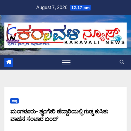
Skip
August 7, 2026
12:17 pm
to
content
ರಾಜ್ಯ
ಮಂಗಳೂರು- ಶೃಂಗೇರಿ ಹೆದ್ದಾರಿಯಲ್ಲಿ ಗುಡ್ಡ ಕುಸಿತ:
ವಾಹನ ಸಂಚಾರ ಬಂದ್