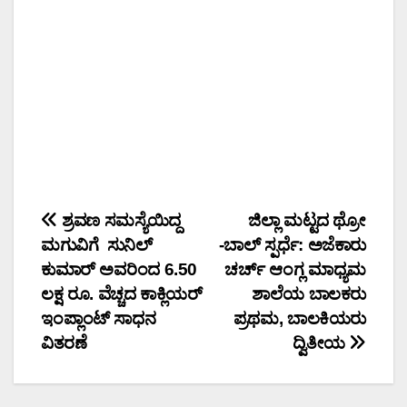
Post
ಶ್ರವಣ ಸಮಸ್ಯೆಯಿದ್ದ
ಜಿಲ್ಲಾ ಮಟ್ಟದ ಥ್ರೋ
ಮಗುವಿಗೆ ಸುನಿಲ್‌
-ಬಾಲ್ ಸ್ಪರ್ಧೆ: ಅಜೆಕಾರು
navigation
ಕುಮಾರ್‌ ಅವರಿಂದ 6.50
ಚರ್ಚ್ ಆಂಗ್ಲ ಮಾಧ್ಯಮ
ಲಕ್ಷ ರೂ. ವೆಚ್ಚದ ಕಾಕ್ಲಿಯರ್
ಶಾಲೆಯ ಬಾಲಕರು
ಇಂಪ್ಲಾಂಟ್ ಸಾಧನ
ಪ್ರಥಮ, ಬಾಲಕಿಯರು
ವಿತರಣೆ
ದ್ವಿತೀಯ