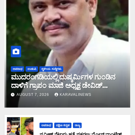
ಅಪರಾಧ
ಉಡುಪಿ
ಸ್ಥಳೀಯ ಸುದ್ದಿಗಳು
ಮುದರಂಗಡಿಯಲ್ಲಿ ದುಷ್ಕರ್ಮಿಗಳ ಗುಂಡಿನ
ದಾಳಿಗೆ ಗ್ರಾಪಂ ಮಾಜಿ ಅಧ್ಯಕ್ಷ ಡೇವಿಡ್
ಡಿಸೋಜ ಬಲಿ
AUGUST 7, 2026
KARAVALINEWS
ಅಪರಾಧ
ದಕ್ಷಿಣ ಕನ್ನಡ
ರಾಜ್ಯ
ಪ್ರವೀಣ್ ನೆಟ್ಟಾರು ಹತ್ಯೆ ಪ್ರಕರಣ: ಮೋಸ್ಟ್ ವಾಂಟೆಡ್