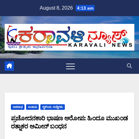
Skip
August 8, 2026
4:13 am
to
content
ಅಪರಾಧ
ಉಡುಪಿ
ಸ್ಥಳೀಯ ಸುದ್ದಿಗಳು
ಪ್ರಚೋದನಕಾರಿ ಭಾಷಣ ಆರೋಪ: ಹಿಂದೂ ಮುಖಂಡ
ರತ್ನಾಕರ ಅಮೀನ್ ಬಂಧನ