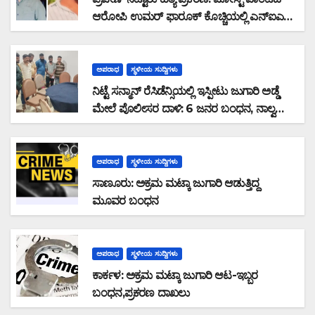
ಆರೋಪಿ ಉಮರ್ ಫಾರೂಕ್ ಕೊಚ್ಚಿಯಲ್ಲಿ ಎನ್‌ಐಎ
ವಶಕ್ಕೆ
ಅಪರಾಧ
ಸ್ಥಳೀಯ ಸುದ್ದಿಗಳು
ನಿಟ್ಟೆ ಸನ್ಮಾನ್ ರೆಸಿಡೆನ್ಸಿಯಲ್ಲಿ ಇಸ್ಪೀಟು ಜುಗಾರಿ ಅಡ್ಡೆ
ಮೇಲೆ ಪೊಲೀಸರ ದಾಳಿ: 6 ಜನರ ಬಂಧನ, ನಾಲ್ವರು
ಪರಾರಿ: ನಗದು ಹಾಗೂ ಮೊಬೈಲ್ ವಶ
ಅಪರಾಧ
ಸ್ಥಳೀಯ ಸುದ್ದಿಗಳು
ಸಾಣೂರು: ಅಕ್ರಮ ಮಟ್ಕಾ ಜುಗಾರಿ ಆಡುತ್ತಿದ್ದ
ಮೂವರ ಬಂಧನ
ಅಪರಾಧ
ಸ್ಥಳೀಯ ಸುದ್ದಿಗಳು
ಕಾರ್ಕಳ: ಅಕ್ರಮ ಮಟ್ಕಾ ಜುಗಾರಿ ಆಟ-ಇಬ್ಬರ
ಬಂಧನ,ಪ್ರಕರಣ ದಾಖಲು