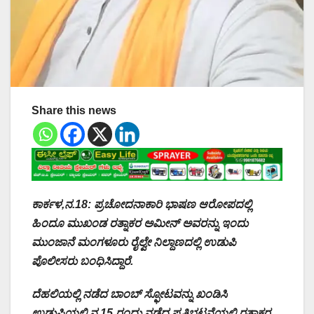
Share this news
ಕಾರ್ಕಳ,ನ.18: ಪ್ರಚೋದನಾಕಾರಿ ಭಾಷಣ ಆರೋಪದಲ್ಲಿ
ಹಿಂದೂ ಮುಖಂಡ ರತ್ನಾಕರ ಅಮೀನ್ ಅವರನ್ನು ಇಂದು
ಮುಂಜಾನೆ ಮಂಗಳೂರು ರೈಲ್ವೇ ನಿಲ್ದಾಣದಲ್ಲಿ ಉಡುಪಿ
ಪೊಲೀಸರು ಬಂಧಿಸಿದ್ದಾರೆ.
ದೆಹಲಿಯಲ್ಲಿ ನಡೆದ ಬಾಂಬ್ ಸ್ಫೋಟವನ್ನು ಖಂಡಿಸಿ
ಉಡುಪಿಯಲ್ಲಿ ನ.15 ರಂದು ನಡೆದ ಪ್ರತಿಭಟನೆಯಲ್ಲಿ ರತ್ನಾಕರ