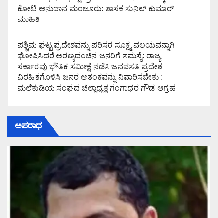
ಕೋಟಿ ಅನುದಾನ ಮಂಜೂರು: ಶಾಸಕ ಸುನಿಲ್ ಕುಮಾರ್
ಮಾಹಿತಿ
ಪಶ್ಚಿಮ ಘಟ್ಟ ಪ್ರದೇಶವನ್ನು ಪರಿಸರ ಸೂಕ್ಷ್ಮ ವಲಯವನ್ನಾಗಿ
ಘೋಷಿಸಿದರೆ ಅರಣ್ಯದಂಚಿನ ಜನರಿಗೆ ಸಮಸ್ಯೆ: ರಾಜ್ಯ
ಸರ್ಕಾರವು ಭೌತಿಕ ಸಮೀಕ್ಷೆ ನಡೆಸಿ ಜನವಸತಿ ಪ್ರದೇಶ
ವಿರಹಿತಗೊಳಿಸಿ ಜನರ ಆತಂಕವನ್ನು ನಿವಾರಿಸಬೇಕು :
ಮಲೆಕುಡಿಯ ಸಂಘದ ಜಿಲ್ಲಾಧ್ಯಕ್ಷ ಗಂಗಾಧರ ಗೌಡ ಆಗ್ರಹ
ಅಪರಾಧ