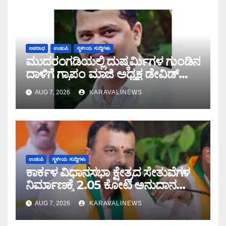
ಅಪರಾಧ
ಉಡುಪಿ
ಸ್ಥಳೀಯ ಸುದ್ದಿಗಳು
ಮುದರಂಗಡಿಯಲ್ಲಿ ದುಷ್ಕರ್ಮಿಗಳ ಗುಂಡಿನ
ದಾಳಿಗೆ ಗ್ರಾಪಂ ಮಾಜಿ ಅಧ್ಯಕ್ಷ ಡೇವಿಡ್
ಡಿಸೋಜ ಬಲಿ
AUG 7, 2026
KARAVALINEWS
ಉಡುಪಿ
ಸ್ಥಳೀಯ ಸುದ್ದಿಗಳು
ಕಾರ್ಕಳ ವಿಧಾನಸಭಾ ಕ್ಷೇತ್ರದ ಸೇತುವೆಗಳ
ನಿರ್ಮಾಣಕ್ಕೆ 2.05 ಕೋಟಿ ಅನುದಾನ
ಮಂಜೂರು: ಶಾಸಕ ಸುನಿಲ್ ಕುಮಾರ್
AUG 7, 2026
KARAVALINEWS
ಮಾಹಿತಿ