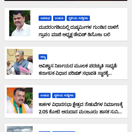
ಅಪರಾಧ
ಉಡುಪಿ
ಸ್ಥಳೀಯ ಸುದ್ದಿಗಳು
ಮುದರಂಗಡಿಯಲ್ಲಿ ದುಷ್ಕರ್ಮಿಗಳ ಗುಂಡಿನ ದಾಳಿಗೆ
ಗ್ರಾಪಂ ಮಾಜಿ ಅಧ್ಯಕ್ಷ ಡೇವಿಡ್ ಡಿಸೋಜ ಬಲಿ
ರಾಜ್ಯ
ಅವಿಶ್ವಾಸ ನಿರ್ಣಯದ ಮೂಲಕ ಪದಚ್ಯುತಿ ಸಾಧ್ಯತೆ:
ಕರ್ನಾಟಕ ವಿಧಾನ ಪರಿಷತ್ ಸಭಾಪತಿ ಸ್ಥಾನಕ್ಕೆ
ಬಸವರಾಜ ಹೊರಟ್ಟಿ ರಾಜೀನಾಮೆ
ಉಡುಪಿ
ಸ್ಥಳೀಯ ಸುದ್ದಿಗಳು
ಕಾರ್ಕಳ ವಿಧಾನಸಭಾ ಕ್ಷೇತ್ರದ ಸೇತುವೆಗಳ ನಿರ್ಮಾಣಕ್ಕೆ
2.05 ಕೋಟಿ ಅನುದಾನ ಮಂಜೂರು: ಶಾಸಕ ಸುನಿಲ್
ಕುಮಾರ್ ಮಾಹಿತಿ