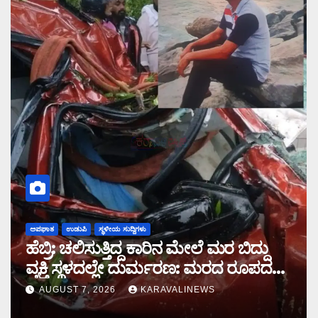
ಅಪಘಾತ
ಉಡುಪಿ
ಸ್ಥಳೀಯ ಸುದ್ದಿಗಳು
ಹೆಬ್ರಿ: ಚಲಿಸುತ್ತಿದ್ದ ಕಾರಿನ ಮೇಲೆ ಮರ ಬಿದ್ದು
ವ್ಯಕ್ತಿ ಸ್ಥಳದಲ್ಲೇ ದುರ್ಮರಣ: ಮರದ ರೂಪದಲ್ಲಿ
ಕಾದಿದ್ದ ಜವರಾಯ
AUGUST 7, 2026
KARAVALINEWS