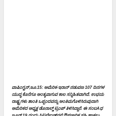
ವಾಷಿಂಗ್ಟನ್,ಜೂ.15: ಅಮೆರಿಕ-ಇರಾನ್ ನಡುವಣ 107 ದಿನಗಳ
ಯುದ್ಧ ಕೊನೆಗೂ ಅಂತ್ಯವಾಗುವ ಕಾಲ ಸನ್ನಿಹಿತವಾಗಿದೆ. ಉಭಯ
ರಾಷ್ಟ್ರಗಳು ಶಾಂತಿ ಒಪ್ಪಂದವನ್ನು ಅಂತಿಮಗೊಳಿಸಿರುವುದಾಗಿ
ಅಮೆರಿಕದ ಅಧ್ಯಕ್ಷ ಡೊನಾಲ್ಡ್ ಟ್ರಂಪ್ ತಿಳಿಸಿದ್ದಾರೆ. ಈ ಸಂಬAಧ
ಜೂನ್ 19 ರಂದು ಸ್ವಿಟ್ಜರ್ಲೆಂಡ್‌ನಲ್ಲಿ ಔಪಚಾರಿಕ ಸಹಿ ಹಾಕಲು