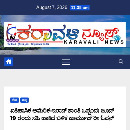
Skip
August 7, 2026
11:35 am
to
content
ದೇಶ
ರಾಜ್ಯ
ಐತಿಹಾಸಿಕ ಅಮೆರಿಕ-ಇರಾನ್ ಶಾಂತಿ ಒಪ್ಪಂದ: ಜೂನ್
19 ರಂದು ಸಹಿ ಹಾಕಿದ ಬಳಿಕ ಹಾರ್ಮುಜ್ ರೀ ಓಪನ್