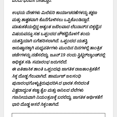
ಎಂದು ಭರವಸೆ ನೀಡಿದ್ದಾರೆ.
ಉಭಯ ದೇಶಗಳು ಮಿಲಿಟರಿ ಕಾರ್ಯಾಚರಣೆಗಳನ್ನು ತಕ್ಷಣ
ಮತ್ತು ಶಾಶ್ವತವಾಗಿ ಕೊನೆಗೊಳಿಸಲು ಒಪ್ಪಿಕೊಂಡಿದ್ದಾರೆ.
ಮಾತುಕತೆಯಲ್ಲಿದ್ದ ಅತ್ಯಂತ ಜಟಿಲವಾದ ಲೆಬನಾನ್‌ನ ಬಿಕ್ಕಟ್ಟಿನ
ವಿಷಯವನ್ನೂ ಸಹ ಒಪ್ಪಂದದ ಚೌಕಟ್ಟಿನೊಳಗೆ ತಂದು
ಯಶಸ್ವಿಯಾಗಿ ಬಗೆಹರಿಸಲಾಗಿದೆ. ಒಪ್ಪಂದದ ಯಶಸ್ವಿ
ಅನುಷ್ಠಾನಕ್ಕಾಗಿ ಮಧ್ಯವರ್ತಿಗಳು ಮುಂದಿನ ದಿನಗಳಲ್ಲಿ ತಾಂತ್ರಿಕ
ಚರ್ಚೆಗಳನ್ನು ನಡೆಸಲಿದ್ದು, ಜೂನ್ 19 ರಂದು ಸ್ವಿಟ್ಜರ್‌ಲ್ಯಾಂಡ್‌ನಲ್ಲಿ
ಅಧಿಕೃತ ಸಹಿ ಸಮಾರಂಭ ಜರುಗಲಿದೆ.
ಈ ಐತಿಹಾಸಿಕ ಶಾಂತಿ ಒಪ್ಪಂದವು ಜಾಗತಿಕ ರಾಜತಾಂತ್ರಿಕತೆಗೆ
ಸಿಕ್ಕ ದೊಡ್ಡ ಗೆಲುವಾಗಿದೆ. ಹಾರ್ಮುಜ್ ಜಲಸಂಧಿ
ಪುನಾರಂಭಗೊಳ್ಳುತ್ತಿರುವುದರಿAದ ಭಾರತ ಸೇರಿದಂತೆ
ವಿಶ್ವದಾದ್ಯಂತ ಕಚ್ಚಾ ತೈಲ ಮತ್ತು ಅನಿಲದ ಬೆಲೆಗಳು
ಗಣನೀಯವಾಗಿ ನಿಯಂತ್ರಣಕ್ಕೆ ಬರಲಿದ್ದು, ಜಾಗತಿಕ ಆರ್ಥಿಕತೆಗೆ
ಭಾರಿ ದೊಡ್ಡ ಆಸರೆ ಸಿಕ್ಕಂತಾಗಿದೆ.