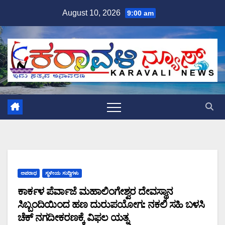
Skip
August 10, 2026
9:00 am
to
content
ಅಪರಾಧ
ಸ್ಥಳೀಯ ಸುದ್ದಿಗಳು
ಕಾರ್ಕಳ ಪೆರ್ವಾಜೆ ಮಹಾಲಿಂಗೇಶ್ವರ ದೇವಸ್ಥಾನ
ಸಿಬ್ಬಂದಿಯಿಂದ ಹಣ ದುರುಪಯೋಗ: ನಕಲಿ ಸಹಿ ಬಳಸಿ
ಚೆಕ್ ನಗದೀಕರಣಕ್ಕೆ ವಿಫಲ ಯತ್ನ