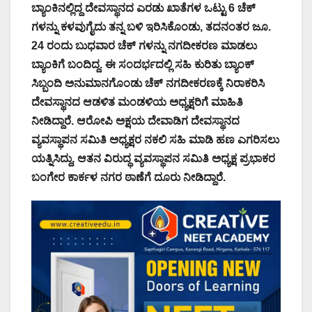
ಬ್ಯಾಂಕಿನಲ್ಲಿದ್ದ ದೇವಸ್ಥಾನದ ಎರಡು ಖಾತೆಗಳ ಒಟ್ಟು 6 ಚೆಕ್
ಗಳನ್ನು ಕಳವುಗೈದು ತನ್ನ ಬಳಿ ಇರಿಸಿಕೊಂಡು, ತದನಂತರ ಜೂ.
24 ರಂದು ಬುಧವಾರ ಚೆಕ್ ಗಳನ್ನು ನಗದೀಕರಣ ಮಾಡಲು
ಬ್ಯಾಂಕಿಗೆ ಬಂದಿದ್ದ. ಈ ಸಂದರ್ಭದಲ್ಲಿ ಸಹಿ ಕುರಿತು ಬ್ಯಾಂಕ್
ಸಿಬ್ಬಂದಿ ಅನುಮಾನಗೊಂಡು ಚೆಕ್ ನಗದೀಕರಣಕ್ಕೆ ನಿರಾಕರಿಸಿ
ದೇವಸ್ಥಾನದ ಆಡಳಿತ ಮಂಡಳಿಯ ಅಧ್ಯಕ್ಷರಿಗೆ ಮಾಹಿತಿ
ನೀಡಿದ್ದಾರೆ. ಆರೋಪಿ ಅಕ್ಷಯ ದೇವಾಡಿಗ ದೇವಸ್ಥಾನದ
ವ್ಯವಸ್ಥಾಪನ ಸಮಿತಿ ಅಧ್ಯಕ್ಷರ ನಕಲಿ ಸಹಿ ಮಾಡಿ ಹಣ ಎಗರಿಸಲು
ಯತ್ನಿಸಿದ್ದು, ಆತನ ವಿರುದ್ಧ ವ್ಯವಸ್ಥಾಪನ ಸಮಿತಿ ಅಧ್ಯಕ್ಷ ಪ್ರಭಾಕರ
ಬಂಗೇರ ಕಾರ್ಕಳ ನಗರ ಠಾಣೆಗೆ ದೂರು ನೀಡಿದ್ದಾರೆ.