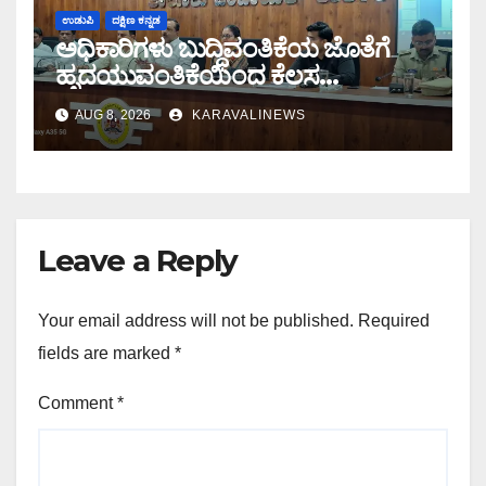
ಉಡುಪಿ
ದಕ್ಷಿಣ ಕನ್ನಡ
ಅಧಿಕಾರಿಗಳು ಬುದ್ಧಿವಂತಿಕೆಯ ಜೊತೆಗೆ
ಹೃದಯುವಂತಿಕೆಯಿಂದ ಕೆಲಸ
ಮಾಡಬೇಕು: ಪ್ರಗತಿ ಪರಿಶೀಲನಾ ಸಭೆಯಲ್ಲಿ
AUG 8, 2026
KARAVALINEWS
ಅಧಿಕಾರಿಗಳಿಗೆ ಆರೋಗ್ಯ ಸಚಿವ ಯು.ಟಿ
ಖಾದರ್ ಕಿವಿಮಾತು
Leave a Reply
Your email address will not be published.
Required
fields are marked
*
Comment
*