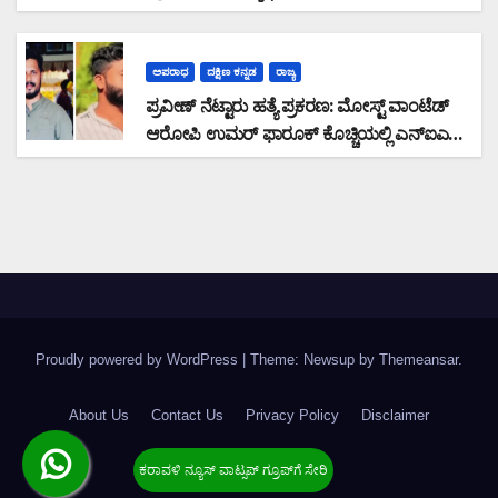
ಅಪರಾಧ
ದಕ್ಷಿಣ ಕನ್ನಡ
ರಾಜ್ಯ
ಪ್ರವೀಣ್ ನೆಟ್ಟಾರು ಹತ್ಯೆ ಪ್ರಕರಣ: ಮೋಸ್ಟ್ ವಾಂಟೆಡ್
ಆರೋಪಿ ಉಮರ್ ಫಾರೂಕ್ ಕೊಚ್ಚಿಯಲ್ಲಿ ಎನ್‌ಐಎ
ವಶಕ್ಕೆ
Proudly powered by WordPress
|
Theme: Newsup by
Themeansar
.
About Us
Contact Us
Privacy Policy
Disclaimer
Terms & Condition