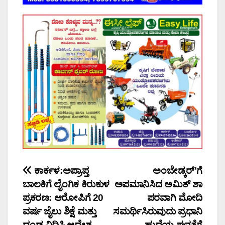
Post
ಕಾರ್ಕಳ:ಅಪ್ರಾಪ್ತ
ಅಂಬೇಡ್ಕರ್’ಗೆ
ಬಾಲಕಿಗೆ ಲೈಂಗಿಕ ಕಿರುಕುಳ
ಅಪಮಾನಿಸಿದ ಅಮಿತ್ ಶಾ
navigation
ಪ್ರಕರಣ: ಆರೋಪಿಗೆ 20
ಪರವಾಗಿ ಮೋದಿ
ವರ್ಷ ಜೈಲು ಶಿಕ್ಷೆ ಮತ್ತು
ಸಮರ್ಥಿಸಿರುವುದು ಪ್ರಧಾನಿ
ದಂಡ ವಿಧಿಸಿ ಆದೇಶ
ಹುದ್ದೆಯ ಘನತೆಗೆ