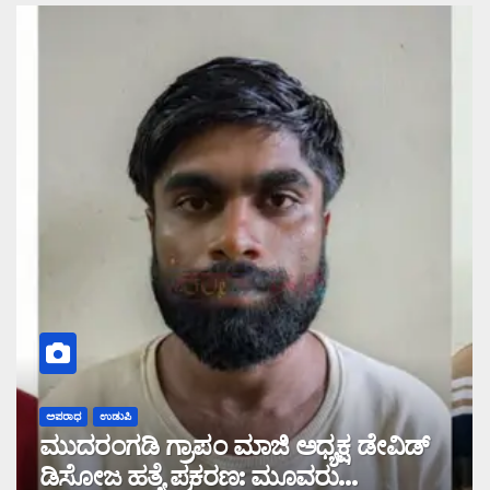
ಅಪರಾಧ
ಉಡುಪಿ
ಮುದರಂಗಡಿ ಗ್ರಾಪಂ ಮಾಜಿ ಅಧ್ಯಕ್ಷ ಡೇವಿಡ್
ಡಿಸೋಜ ಹತ್ಯೆ ಪ್ರಕರಣ: ಮೂವರು