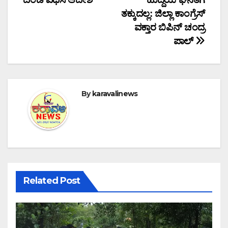
ತಕ್ಕುದಲ್ಲ: ಜಿಲ್ಲಾ ಕಾಂಗ್ರೆಸ್
ವಕ್ತಾರ ಬಿಪಿನ್ ಚಂದ್ರ
ಪಾಲ್
By
karavalinews
Related Post