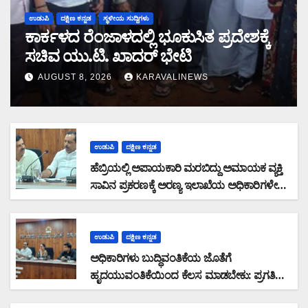
ಉಡುಪಿ
ದಕ್ಷಿಣ ಕನ್ನಡ
ಸ್ಥಳೀಯ ಸುದ್ದಿಗಳು
ಕಾರ್ಕಳದ ರೆಂಜಾಳದಲ್ಲಿ ಭೂಕುಸಿತ ಪ್ರದೇಶಕ್ಕೆ
ಸಚಿವ ಯು.ಟಿ. ಖಾದರ್ ಭೇಟಿ
AUGUST 8, 2026
KARAVALINEWS
ಉಡುಪಿ
ದಕ್ಷಿಣ ಕನ್ನಡ
ಹೆಬ್ರಿಯಲ್ಲಿ ಅಪಾಯಕಾರಿ ಮರಬಿದ್ದು ಅಮಾಯಕ ವ್ಯಕ್ತಿ
ಸಾವಿನ ಪ್ರಕರಣಕ್ಕೆ ಅರಣ್ಯ ಇಲಾಖೆಯ ಅಧಿಕಾರಿಗಳೇ
ನೇರ ಹೊಣೆ: ಅವರ ವಿರುದ್ಧವೇ FIR ದಾಖಲಿಸಬೇಕು:
ಸಚಿವರ ಪ್ರಗತಿ ಪರಿಶೀಲನಾ ಸಭೆಯಲ್ಲಿ ಶಾಸಕ ಸುನಿಲ್
ಕುಮಾರ್ ಆಕ್ರೋಶ
ಉಡುಪಿ
ದಕ್ಷಿಣ ಕನ್ನಡ
ಅಧಿಕಾರಿಗಳು ಬುದ್ಧಿವಂತಿಕೆಯ ಜೊತೆಗೆ
ಹೃದಯುವಂತಿಕೆಯಿಂದ ಕೆಲಸ ಮಾಡಬೇಕು: ಪ್ರಗತಿ
ಪರಿಶೀಲನಾ ಸಭೆಯಲ್ಲಿ ಅಧಿಕಾರಿಗಳಿಗೆ ಆರೋಗ್ಯ