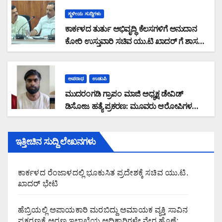
ಸಚಿವ ಯು.ಟಿ ಖಾದರ್ ಕಿವಿಮಾತು
ಸ್ಥಳೀಯ ಸುದ್ದಿಗಳು
ಕಾರ್ಕಳದ ತುರ್ತು ಅಭಿವೃದ್ಧಿ ಕೆಲಸಗಳಿಗೆ ಅನುದಾನ
ಕೋರಿ ಉಸ್ತುವಾರಿ ಸಚಿವ ಯು.ಟಿ ಖಾದರ್ ಗೆ ಶಾಸಕ
ಸುನಿಲ್‌ ಕುಮಾರ್‌ ಮನವಿ
ಅಪರಾಧ
ಉಡುಪಿ
ಮುದರಂಗಡಿ ಗ್ರಾಪಂ ಮಾಜಿ ಅಧ್ಯಕ್ಷ ಡೇವಿಡ್
ಡಿಸೋಜ ಹತ್ಯೆ ಪ್ರಕರಣ: ಮೂವರು ಆರೋಪಿಗಳ
ಬಂಧನ
ಇತ್ತೀಚಿನ ಸುದ್ದಿ ಲೇಖನಗಳು
ಕಾರ್ಕಳದ ರೆಂಜಾಳದಲ್ಲಿ ಭೂಕುಸಿತ ಪ್ರದೇಶಕ್ಕೆ ಸಚಿವ ಯು.ಟಿ.
ಖಾದರ್ ಭೇಟಿ
ಹೆಬ್ರಿಯಲ್ಲಿ ಅಪಾಯಕಾರಿ ಮರಬಿದ್ದು ಅಮಾಯಕ ವ್ಯಕ್ತಿ ಸಾವಿನ
ಪ್ರಕರಣಕ್ಕೆ ಅರಣ್ಯ ಇಲಾಖೆಯ ಅಧಿಕಾರಿಗಳೇ ನೇರ ಹೊಣೆ: