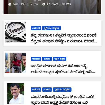
ಆರೋಪಿಗಳ ಬಂಧನ
AUGUST 8, 2026
KARAVALINEWS
ಅಪರಾಧ
ಸ್ಥಳೀಯ ಸುದ್ದಿಗಳು
ಹೆಬ್ರಿ: ಸಂಜೀವಿನಿ ಒಕ್ಕೂಟದ ಸಿಬ್ಬಂದಿಯಿಂದ ನಂಬಿಕೆ
ದ್ರೋಹ -ಸಂಘದ ಸದಸ್ಯರು ಮರುಪಾವತಿ ಮಾಡಿದ
ಸಾಲ ಜಮಾ ಮಾಡದೆ 28,19,489 ರೂ. ವಂಚನೆ
ಅಪರಾಧ
ಉಡುಪಿ
ದಕ್ಷಿಣ ಕನ್ನಡ
ಕಾಂಗ್ರೆಸ್ ಮುಖಂಡ ಡೇವಿಡ್ ಡಿಸೋಜ ಹತ್ಯೆ
ಆರೋಪಿ ಬಂಧನ: ಪೊಲೀಸರ ಮೇಲೆ ಹಲ್ಲೆ ನಡೆಸಿ
ಪರಾರಿಯಾಗುತ್ತಿದ್ದ ಆರೋಪಿ ಕಾಲಿಗೆ ಫೈರಿಂಗ್
ಅಪರಾಧ
ಉಡುಪಿ
ಸ್ಥಳೀಯ ಸುದ್ದಿಗಳು
ಮುದರಂಗಡಿಯಲ್ಲಿ ದುಷ್ಕರ್ಮಿಗಳ ಗುಂಡಿನ ದಾಳಿಗೆ
ಗ್ರಾಪಂ ಮಾಜಿ ಅಧ್ಯಕ್ಷ ಡೇವಿಡ್ ಡಿಸೋಜ ಬಲಿ