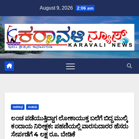
Skip
August 9, 2026
2:06 am
to
content
ಅಪರಾಧ
ಉಡುಪಿ
ಲಂಚ ಪಡೆಯುತ್ತಿದ್ದಾಗ ಲೋಕಾಯುಕ್ತ ಬಲೆಗೆ ಬಿದ್ದ ಮುಲ್ಕಿ
ಕಂದಾಯ ನಿರೀಕ್ಷಕ: ಪಹಣಿಯಲ್ಲಿ ವಾರಸುದಾರರ ಹೆಸರು
ಸೇರ್ಪಡೆಗೆ 4 ಲಕ್ಷ ರೂ. ಬೇಡಿಕೆ