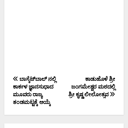
Post
ಬಾಸ್ಕೆಟ್‌ಬಾಲ್ ನಲ್ಲಿ
ಕಾಡುಹೊಳೆ ಶ್ರೀ
ಕಾರ್ಕಳ ಜ್ಞಾನಸುಧಾದ
ಜಂಗಮೇಶ್ವರ ಮಠದಲ್ಲಿ
navigation
ಮೂವರು ರಾಜ್ಯ
ಶ್ರೀ ಕೃಷ್ಣ ಲೀಲೋತ್ಸವ
ತಂಡಮಟ್ಟಕ್ಕೆ ಆಯ್ಕೆ