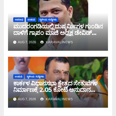
ಅಪರಾಧ
ಉಡುಪಿ
ಸ್ಥಳೀಯ ಸುದ್ದಿಗಳು
ಮುದರಂಗಡಿಯಲ್ಲಿ ದುಷ್ಕರ್ಮಿಗಳ ಗುಂಡಿನ
ದಾಳಿಗೆ ಗ್ರಾಪಂ ಮಾಜಿ ಅಧ್ಯಕ್ಷ ಡೇವಿಡ್
ಡಿಸೋಜ ಬಲಿ
AUG 7, 2026
KARAVALINEWS
ಉಡುಪಿ
ಸ್ಥಳೀಯ ಸುದ್ದಿಗಳು
ಕಾರ್ಕಳ ವಿಧಾನಸಭಾ ಕ್ಷೇತ್ರದ ಸೇತುವೆಗಳ
ನಿರ್ಮಾಣಕ್ಕೆ 2.05 ಕೋಟಿ ಅನುದಾನ
ಮಂಜೂರು: ಶಾಸಕ ಸುನಿಲ್ ಕುಮಾರ್
AUG 7, 2026
KARAVALINEWS
ಮಾಹಿತಿ