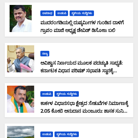
ಅಪರಾಧ
ಉಡುಪಿ
ಸ್ಥಳೀಯ ಸುದ್ದಿಗಳು
ಮುದರಂಗಡಿಯಲ್ಲಿ ದುಷ್ಕರ್ಮಿಗಳ ಗುಂಡಿನ ದಾಳಿಗೆ
ಗ್ರಾಪಂ ಮಾಜಿ ಅಧ್ಯಕ್ಷ ಡೇವಿಡ್ ಡಿಸೋಜ ಬಲಿ
ರಾಜ್ಯ
ಅವಿಶ್ವಾಸ ನಿರ್ಣಯದ ಮೂಲಕ ಪದಚ್ಯುತಿ ಸಾಧ್ಯತೆ:
ಕರ್ನಾಟಕ ವಿಧಾನ ಪರಿಷತ್ ಸಭಾಪತಿ ಸ್ಥಾನಕ್ಕೆ
ಬಸವರಾಜ ಹೊರಟ್ಟಿ ರಾಜೀನಾಮೆ
ಉಡುಪಿ
ಸ್ಥಳೀಯ ಸುದ್ದಿಗಳು
ಕಾರ್ಕಳ ವಿಧಾನಸಭಾ ಕ್ಷೇತ್ರದ ಸೇತುವೆಗಳ ನಿರ್ಮಾಣಕ್ಕೆ
2.05 ಕೋಟಿ ಅನುದಾನ ಮಂಜೂರು: ಶಾಸಕ ಸುನಿಲ್
ಕುಮಾರ್ ಮಾಹಿತಿ
ಉಡುಪಿ
ಸ್ಥಳೀಯ ಸುದ್ದಿಗಳು