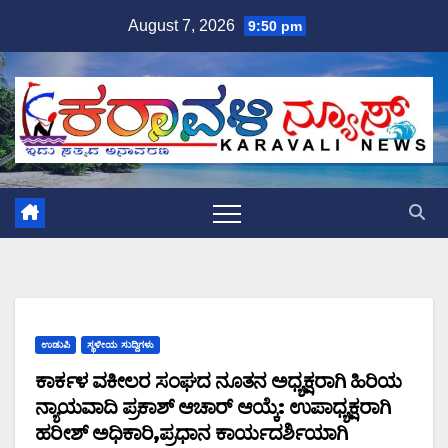
Skip
August 7, 2026
9:50 pm
to
content
ಉಡುಪಿ
ಸ್ಥಳೀಯ ಸುದ್ದಿಗಳು
ಕಾರ್ಕಳ ವಕೀಲರ ಸಂಘದ ನೂತನ ಅಧ್ಯಕ್ಷರಾಗಿ ಹಿರಿಯ
ನ್ಯಾಯವಾದಿ ಪ್ರಕಾಶ್ ಆಚಾರ್ ಆಯ್ಕೆ: ಉಪಾಧ್ಯಕ್ಷರಾಗಿ
ಹರೀಶ್ ಅಧಿಕಾರಿ,ಪ್ರಧಾನ ಕಾರ್ಯದರ್ಶಿಯಾಗಿ