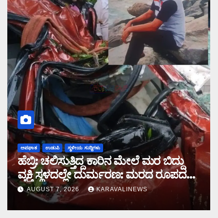
ಅಪಘಾತ
ಉಡುಪಿ
ಸ್ಥಳೀಯ ಸುದ್ದಿಗಳು
ಹೆಬ್ರಿ: ಚಲಿಸುತ್ತಿದ್ದ ಕಾರಿನ ಮೇಲೆ ಮರ ಬಿದ್ದು
ವ್ಯಕ್ತಿ ಸ್ಥಳದಲ್ಲೇ ದುರ್ಮರಣ: ಮರದ ರೂಪದಲ್ಲಿ
ಕಾದಿದ್ದ ಜವರಾಯ
AUGUST 7, 2026
KARAVALINEWS