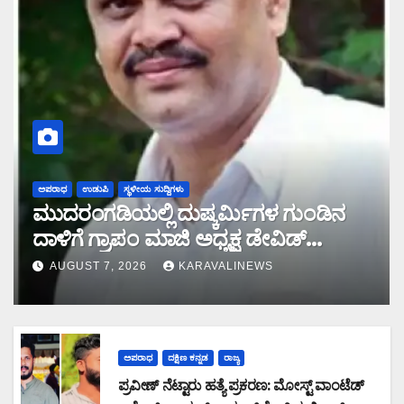
ಅಪರಾಧ
ಉಡುಪಿ
ಸ್ಥಳೀಯ ಸುದ್ದಿಗಳು
ಮುದರಂಗಡಿಯಲ್ಲಿ ದುಷ್ಕರ್ಮಿಗಳ ಗುಂಡಿನ
ದಾಳಿಗೆ ಗ್ರಾಪಂ ಮಾಜಿ ಅಧ್ಯಕ್ಷ ಡೇವಿಡ್
ಡಿಸೋಜ ಬಲಿ
AUGUST 7, 2026
KARAVALINEWS
ಅಪರಾಧ
ದಕ್ಷಿಣ ಕನ್ನಡ
ರಾಜ್ಯ
ಪ್ರವೀಣ್ ನೆಟ್ಟಾರು ಹತ್ಯೆ ಪ್ರಕರಣ: ಮೋಸ್ಟ್ ವಾಂಟೆಡ್