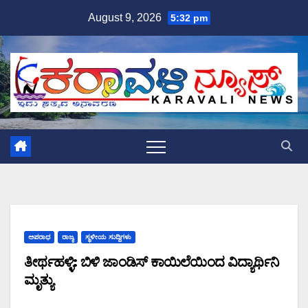
Skip
August 9, 2026
5:32 pm
to
content
ಅಪರಾಧ
ರಾಜ್ಯ
ಸ್ಥಳೀಯ ಸುದ್ದಿಗಳು
ತೀರ್ಥಹಳ್ಳಿ: ಬಿಳಿ ಜಾಂಡಿಸ್ ಕಾಯಿಲೆಯಿಂದ ವಿದ್ಯಾರ್ಥಿನಿ
ಮೃತ್ಯು