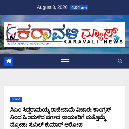
Skip
August 8, 2026
4:04 am
to
content
ಉಡುಪಿ
ಸಿಎಂ ಸಿದ್ಧರಾಮಯ್ಯ ರಾಜೀನಾಮೆ ವಿಚಾರ: ಕಾಂಗ್ರೆಸ್
ನಿಂದ ಹಿಂದುಳಿದ ವರ್ಗದ ನಾಯಕರಿಗೆ ಮತ್ತೊಮ್ಮೆ
ದ್ರೋಹ: ಸುನಿಲ್ ಕುಮಾರ್ ಆರೋಪ