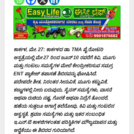
ಕಾರ್ಕಳ, ಮೇ. 27: ಕಾರ್ಕಳದ ಡಾ. TMA ಪೈ ರೋಟರಿ
ಆಸ್ಪತ್ರೆಯಲ್ಲಿ ಮೇ 27 ರಿಂದ ಜೂನ್ 10 ರವರೆಗೆ ಕಿವಿ, ಮೂಗು
ಮತ್ತು ಗಂಟಲು ಸಮಸ್ಯೆಗಳ ಮೇಲೆ ಕೇಂದ್ರೀಕರಿಸುವ ಸಮಗ್ರ
ENT ಪ್ಯಾಕೇಜ್ ತಪಾಸಣೆ ಶಿಬಿರವನ್ನು ಘೋಷಿಸಿದೆ.
ಪದೇಪದೇ ಶೀತ, ನಿರಂತರ ಸೀನುವಿಕೆ, ಮೂಗು ಕಟ್ಟುವಿಕೆ,
ಕಣ್ಣುಗಳಲ್ಲಿ ನೀರು ಬರುವುದು, ಸೈನಸ್ ಸಮಸ್ಯೆಗಳು, ವಾಸನೆ
ಅಥವಾ ರುಚಿಯ ನಷ್ಟ, ಗೊರಕೆ ಅಥವಾ ನಿದ್ರೆಗೆ ತೊಂದರೆ,
ಹಣೆಯ ಸುತ್ತಲೂ ಆಗಾಗ್ಗೆ ತಲೆನೋವು, ಕಿವಿ ಮತ್ತು ಗಂಟಲಿನ
ಅಸ್ವಸ್ಥತೆ, ಶ್ರವಣ ಸಮಸ್ಯೆಗಳು ಮತ್ತು ಇತರ ಸಂಬಂಧಿತ
ಇ.ಎನ್.ಟಿ ಕಾಳಜಿಗಳಂತಹ ಪರಿಸ್ಥಿತಿಗಳ ಮೌಲ್ಯಮಾಪನ ಮತ್ತು
ಆರೈಕೆಯು ಈ ಶಿಬಿರದ ಗುರಿಯಾಗಿದೆ.