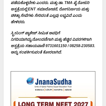
ಪಡೆದುಕೊಳ್ಳಬೇಕು
ಎಂದರು. ಮತ್ತು ಡಾ. TMA ಪೈ ರೋಟರಿ
ಆಸ್ಪತ್ರೆಯಲ್ಲಿ ENT ಸಮಾಲೋಚನೆ, ರೋಗನಿರ್ಣಯ ಮತ್ತು
ಚಿಕಿತ್ಸಾ ಸೇವೆಗಳು ಸೇರಿದಂತೆ ಎಲ್ಲವು ಲಭ್ಯವಿದೆ ಎಂದು
ಹೇಳಿದರು.
ಸ್ಕ್ರೀನಿಂಗ್ ಪ್ಯಾಕೇಜ್ ಸೀಮಿತ ಅವಧಿಗೆ
‌ನಿಗದಿಯಾಗಿದ್ದು,ನೋಂದಣಿಗಾಗಿ ಮತ್ತು ಹೆಚ್ಚಿನ ವಿವರಗಳಿಗಾಗಿ
ಆಸ್ಪತ್ರೆಯ ಸಹಾಯವಾಣಿ 9731601150 / 08258-230583.
ಅನ್ನು ಸಂಪರ್ಕಿಸುವಂತೆ ಕೋರಲಾಗಿದೆ.