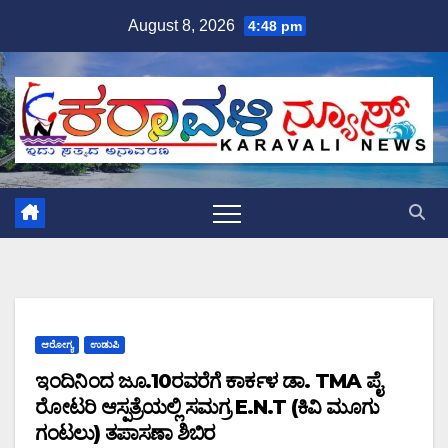
Skip
August 8, 2026
4:48 pm
to
content
ಆರೋಗ್ಯ
ಉಡುಪಿ
ಇಂದಿನಿಂದ ಜೂ.10ರವರೆಗೆ ಕಾರ್ಕಳ ಡಾ. TMA ಪೈ
ರೋಟರಿ ಆಸ್ಪತ್ರೆಯಲ್ಲಿ ಸಮಗ್ರ E.N.T (ಕಿವಿ ಮೂಗು
ಗಂಟಲು) ತಪಾಸಣಾ ಶಿಬಿರ