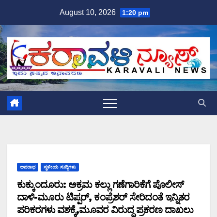
Skip
August 10, 2026
1:20 pm
to
content
ಅಪರಾಧ
ಸ್ಥಳೀಯ ಸುದ್ದಿಗಳು
ಕುಕ್ಕುಂದೂರು: ಅಕ್ರಮ ಕಲ್ಲು ಗಣೆಗಾರಿಕೆಗೆ ಪೊಲೀಸ್
ದಾಳಿ-ಮೂರು ಟಿಪ್ಪರ್, ಕಂಪ್ರೆಶರ್ ಸೇರಿದಂತೆ ಇನ್ನಿತರ
ಪರಿಕರಗಳು ವಶಕ್ಕೆ,ಮೂವರ ವಿರುದ್ಧ ಪ್ರಕರಣ ದಾಖಲು