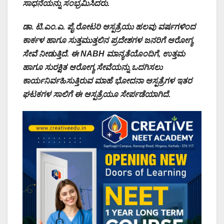
ಸಾಧನೆಯನ್ನು ಸಂಭ್ರಮಿಸಿದರು.
ಡಾ. ಟಿ.ಎಂ.ಎ. ಪೈ ರೋಟರಿ ಆಸ್ಪತ್ರೆಯು ಹಲವು ವರ್ಷಗಳಿಂದ
ಕಾರ್ಕಳ ಹಾಗೂ ಸುತ್ತಮುತ್ತಲಿನ ಪ್ರದೇಶಗಳ ಜನರಿಗೆ ಆರೋಗ್ಯ
ಸೇವೆ ನೀಡುತ್ತಿದೆ. ಈ NABH ಮಾನ್ಯತೆಯೊಂದಿಗೆ, ಉತ್ತಮ
ಹಾಗೂ ಸುರಕ್ಷಿತ ಆರೋಗ್ಯ ಸೇವೆಯನ್ನು ಒದಗಿಸಲು
ಕಾರ್ಯನಿರ್ವಹಿಸುತ್ತಿರುವ ಮಾಹೆ ಭೋದನಾ ಆಸ್ಪತ್ರೆಗಳ ಇತರ
ಘಟಕಗಳ ಸಾಲಿಗೆ ಈ ಆಸ್ಪತ್ರೆಯೂ ಸೇರ್ಪಡೆಯಾಗಿದೆ.