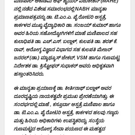
ಮಣಿಪಾಲ್ ಅಕಾಡೆಮಿ ಆಫ್ ಹೈಯರ್ ಎಜುಕೇಶನ್ (MAHE)
ನಲ್ಲಿ ನಡೆದ ವಿಶೇಷ ಸಮಾರಂಭದಲ್ಲಿ NABH ಮಾನ್ಯತಾ
ಪ್ರಮಾಣಪತ್ರವನ್ನು ಡಾ. ಟಿ.ಎಂ.ಎ. ಪೈ ರೋಟರಿ ಆಸ್ಪತ್ರೆ,
ಕಾರ್ಕಳದ ಮುಖ್ಯ ವೈದ್ಯಾಧಿಕಾರಿ ಡಾ. ಸಂಜಯ್ ಕುಮಾರ್ ಹಾಗೂ
ಅವರ ಹಿರಿಯ ಸಹೋದ್ಯೋಗಿಗಳಿಗೆ ಮಾಹೆ ಮಣಿಪಾಲದ ಸಹ
ಕುಲಾಧಿಪತಿ ಡಾ. ಎಚ್.ಎಸ್. ಬಲ್ಲಾಳ್, ಕುಲಪತಿ ಡಾ. ಶರತ್ ಕೆ.
ರಾವ್, ಆರೋಗ್ಯ ವಿಜ್ಞಾನ ವಿಭಾಗದ ಸಹ ಕುಲಪತಿ ಮೇಜರ್
ಜನರಲ್ (ಡಾ.) ಮ್ಯಾಥ್ಯೂಸ್ ಜೇಕಬ್, VSM ಹಾಗೂ ಗುಣಮಟ್ಟ
ನಿರ್ದೇಶಕ ಡಾ. ಕ್ರಿಸ್ಟೋಫರ್ ಸುಧಾಕರ್ ಅವರು ಅಧಿಕೃತವಾಗಿ
ಹಸ್ತಾಂತರಿಸಿದರು.
ಈ ಮಾನ್ಯತಾ ಪ್ರಯಾಣಕ್ಕೆ ಡಾ. ಕೀರ್ತಿನಾಥ್ ಬಲ್ಲಾಳ್ ಅವರ
ದೂರದೃಷ್ಟಿಯ ನಾಯಕತ್ವವೇ ಪ್ರಮುಖ ಪ್ರೇರಣೆಯಾಗಿತ್ತು. ಈ
ಸಂದರ್ಭದಲ್ಲಿ ಮಾಹೆ , ಕಸ್ತೂರ್ಬಾ ಆಸ್ಪತ್ರೆ ಮಣಿಪಾಲ ಹಾಗೂ
ಡಾ. ಟಿ.ಎಂ.ಎ. ಪೈ ರೋಟರಿ ಆಸ್ಪತ್ರೆ, ಕಾರ್ಕಳದ ಹಲವು ಗಣ್ಯರು
ಮತ್ತು ಹಿರಿಯ ಅಧಿಕಾರಿಗಳು ಉಪಸ್ಥಿತರಿದ್ದು, ಸಂಸ್ಥೆಯ
ಗುಣಮಟ್ಟದ ಆರೋಗ್ಯ ಸೇವಾ ಪಯಣದ ಈ ಮಹತ್ವದ