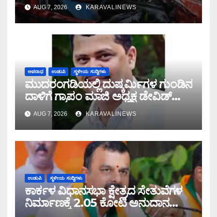
ರೂಪದಲ್ಲಿ ಕಾದಿದ್ದ ಜವರಾಯ
AUG 7, 2026
KARAVALINEWS
ಅಪರಾಧ
ಉಡುಪಿ
ಸ್ಥಳೀಯ ಸುದ್ದಿಗಳು
ಮುದರಂಗಡಿಯಲ್ಲಿ ದುಷ್ಕರ್ಮಿಗಳ ಗುಂಡಿನ
ದಾಳಿಗೆ ಗ್ರಾಪಂ ಮಾಜಿ ಅಧ್ಯಕ್ಷ ಡೇವಿಡ್
ಡಿಸೋಜ ಬಲಿ
AUG 7, 2026
KARAVALINEWS
ಉಡುಪಿ
ಸ್ಥಳೀಯ ಸುದ್ದಿಗಳು
ಕಾರ್ಕಳ ವಿಧಾನಸಭಾ ಕ್ಷೇತ್ರದ ಸೇತುವೆಗಳ
ನಿರ್ಮಾಣಕ್ಕೆ 2.05 ಕೋಟಿ ಅನುದಾನ
ಮಂಜೂರು: ಶಾಸಕ ಸುನಿಲ್ ಕುಮಾರ್