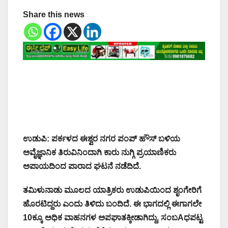
Share this news
ಉಡುಪಿ: ಪರ್ಕಳದ ಈಶ್ವರ ನಗರ ಪಂಪ್ ಹೌಸ್ ಬಳಿಯ
ಅವೈಜ್ಞಾನಿಕ ತಿರುವಿನಿಂದಾಗಿ ಕಾರು ನುಗ್ಗಿ ಪ್ರಯಾಣಿಕರು
ಅಪಾಯದಿಂದ ಪಾರಾದ ಘಟನೆ ನಡೆದಿದೆ.
ತಮಿಳುನಾಡು ಮೂಲದ ಯಾತ್ರಿಕರು ಉಡುಪಿಯಿಂದ ಶೃಂಗೇರಿಗೆ
ಹೊರಟಿದ್ದರು ಎಂದು ತಿಳಿದು ಬಂದಿದೆ. ಈ ಭಾಗದಲ್ಲಿ ಈಗಾಗಲೇ
10ಕ್ಕೂ ಅಧಿಕ ವಾಹನಗಳ ಅಪಘಾತಕ್ಕೀಡಾಗಿದ್ದು, ಸಂಬAಧಪಟ್ಟ