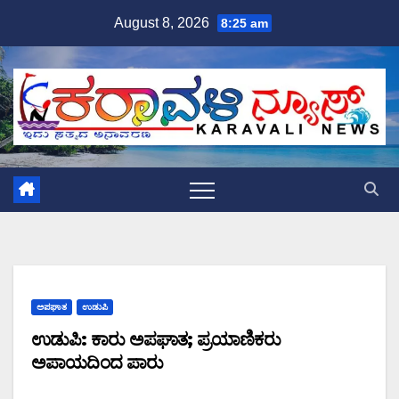
Skip
August 8, 2026
8:25 am
to
content
ಅಪಘಾತ
ಉಡುಪಿ
ಉಡುಪಿ: ಕಾರು ಅಪಘಾತ; ಪ್ರಯಾಣಿಕರು
ಅಪಾಯದಿಂದ ಪಾರು