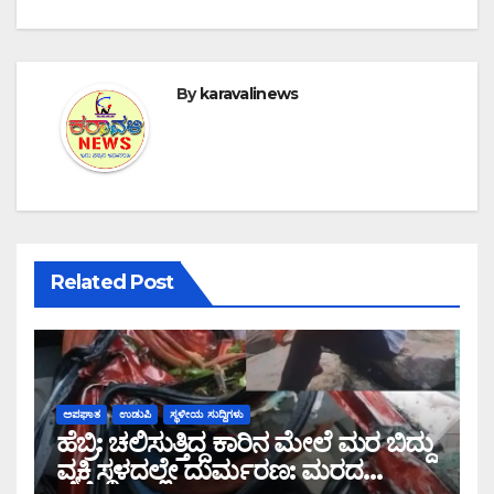
By
karavalinews
Related Post
ಅಪಘಾತ
ಉಡುಪಿ
ಸ್ಥಳೀಯ ಸುದ್ದಿಗಳು
ಹೆಬ್ರಿ: ಚಲಿಸುತ್ತಿದ್ದ ಕಾರಿನ ಮೇಲೆ ಮರ ಬಿದ್ದು
ವ್ಯಕ್ತಿ ಸ್ಥಳದಲ್ಲೇ ದುರ್ಮರಣ: ಮರದ