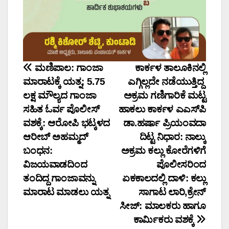
ಮಣಿಪಾಲ: ಗಾಂಜಾ
ಕಾರ್ಕಳ ತಾಲೂಕಿನಲ್ಲಿ
ಮಾರಾಟಕ್ಕೆ ಯತ್ನ; 5.75
ಎಗ್ಗಿಲ್ಲದೇ ನಡೆಯುತ್ತಿದ್ದ
ಲಕ್ಷ ಮೌಲ್ಯದ ಗಾಂಜಾ
ಅಕ್ರಮ ಗಣಿಗಾರಿಕೆ ಮಟ್ಟ
ಸಹಿತ ಓರ್ವ ಪೊಲೀಸ್
ಹಾಕಲು ಕಾರ್ಕಳ ಎಎಸ್‌ಪಿ
ವಶಕ್ಕೆ: ಆರೋಪಿ ಭಟ್ಕಳದ
ಡಾ.ಹರ್ಷಾ ಪ್ರಿಯಂವದಾ
ಆರೀಬ್‌ ಅಹಮ್ಮದ್‌
ದಿಟ್ಟ ನಿಧಾರ: ನಾಲ್ಕು
ಬಂಧನ:
ಅಕ್ರಮ ಕಲ್ಲು ಕೋರೆಗಳಿಗೆ
ವಿಜಯವಾಡದಿಂದ
ಪೊಲೀಸರಿಂದ
ತಂದಿದ್ದ ಗಾಂಜಾವನ್ನು
ಏಕಕಾಲದಲ್ಲಿ ದಾಳಿ: ಕಲ್ಲು
ಮಾರಾಟ ಮಾಡಲು ಯತ್ನ
ಸಾಗಾಟ ಲಾರಿ,ಕ್ರೇನ್
ಸೀಜ್: ಮಾಲಕರು ಹಾಗೂ
ಕಾರ್ಮಿಕರು ವಶಕ್ಕೆ