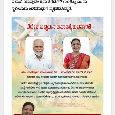
ಇಲಾಖೆ ಯಾವುದೇ ಕ್ರಮ ತೆಗೆದು???ಂಡಿಲ್ಲ ಎಂದು
ಸ್ಥಳೀಯರು ಅಸಮಾಧಾನ ವ್ಯಕ್ತಪಡಿಸಿದ್ದಾರೆ.