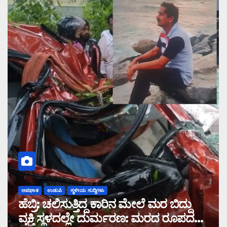
ಅಪಘಾತ
ಉಡುಪಿ
ಸ್ಥಳೀಯ ಸುದ್ದಿಗಳು
ಹೆಬ್ರಿ: ಚಲಿಸುತ್ತಿದ್ದ ಕಾರಿನ ಮೇಲೆ ಮರ ಬಿದ್ದು
ವ್ಯಕ್ತಿ ಸ್ಥಳದಲ್ಲೇ ದುರ್ಮರಣ: ಮರದ ರೂಪದಲ್ಲಿ