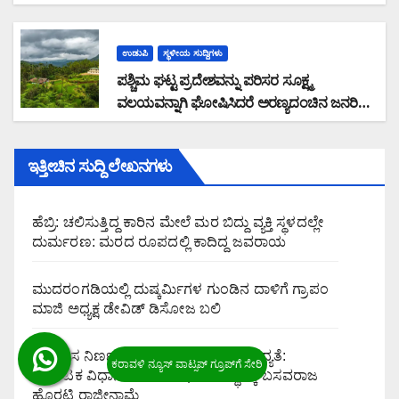
ಕುಮಾರ್ ಮಾಹಿತಿ
ಉಡುಪಿ
ಸ್ಥಳೀಯ ಸುದ್ದಿಗಳು
ಪಶ್ಚಿಮ ಘಟ್ಟ ಪ್ರದೇಶವನ್ನು ಪರಿಸರ ಸೂಕ್ಷ್ಮ
ವಲಯವನ್ನಾಗಿ ಘೋಷಿಸಿದರೆ ಅರಣ್ಯದಂಚಿನ ಜನರಿಗೆ
ಸಮಸ್ಯೆ: ರಾಜ್ಯ ಸರ್ಕಾರವು ಭೌತಿಕ ಸಮೀಕ್ಷೆ ನಡೆಸಿ
ಜನವಸತಿ ಪ್ರದೇಶ ವಿರಹಿತಗೊಳಿಸಿ ಜನರ
ಇತ್ತೀಚಿನ ಸುದ್ದಿ ಲೇಖನಗಳು
ಆತಂಕವನ್ನು ನಿವಾರಿಸಬೇಕು : ಮಲೆಕುಡಿಯ ಸಂಘದ
ಜಿಲ್ಲಾಧ್ಯಕ್ಷ ಗಂಗಾಧರ ಗೌಡ ಆಗ್ರಹ
ಹೆಬ್ರಿ: ಚಲಿಸುತ್ತಿದ್ದ ಕಾರಿನ ಮೇಲೆ ಮರ ಬಿದ್ದು ವ್ಯಕ್ತಿ ಸ್ಥಳದಲ್ಲೇ
ದುರ್ಮರಣ: ಮರದ ರೂಪದಲ್ಲಿ ಕಾದಿದ್ದ ಜವರಾಯ
ಮುದರಂಗಡಿಯಲ್ಲಿ ದುಷ್ಕರ್ಮಿಗಳ ಗುಂಡಿನ ದಾಳಿಗೆ ಗ್ರಾಪಂ
ಮಾಜಿ ಅಧ್ಯಕ್ಷ ಡೇವಿಡ್ ಡಿಸೋಜ ಬಲಿ
ಅವಿಶ್ವಾಸ ನಿರ್ಣಯದ ಮೂಲಕ ಪದಚ್ಯುತಿ ಸಾಧ್ಯತೆ:
ಕರ್ನಾಟಕ ವಿಧಾನ ಪರಿಷತ್ ಸಭಾಪತಿ ಸ್ಥಾನಕ್ಕೆ ಬಸವರಾಜ
ಹೊರಟ್ಟಿ ರಾಜೀನಾಮೆ