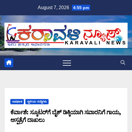
Skip
August 7, 2026
4:55 pm
to
content
ಅಪಘಾತ
ಸ್ಥಳೀಯ ಸುದ್ದಿಗಳು
ಕೆರ್ವಾಶೆ: ಸ್ಕೂಟರ್‌ಗೆ ಬೈಕ್ ಡಿಕ್ಕಿಯಾಗಿ ಸವಾರನಿಗೆ ಗಾಯ,
ಆಸ್ಪತ್ರೆಗೆ ದಾಖಲು