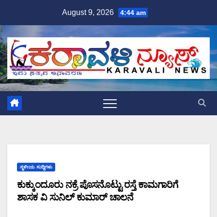
Skip
August 9, 2026
4:44 am
to
content
ಸ್ಥಳೀಯ ಸುದ್ದಿಗಳು
ಕುಕ್ಕುಂದೂರು ನಕ್ರೆ ಪೊಸನೊಟ್ಟು ರಸ್ತೆ ಕಾಮಗಾರಿಗೆ
ಶಾಸಕ ವಿ ಸುನಿಲ್ ಕುಮಾರ್ ಚಾಲನೆ