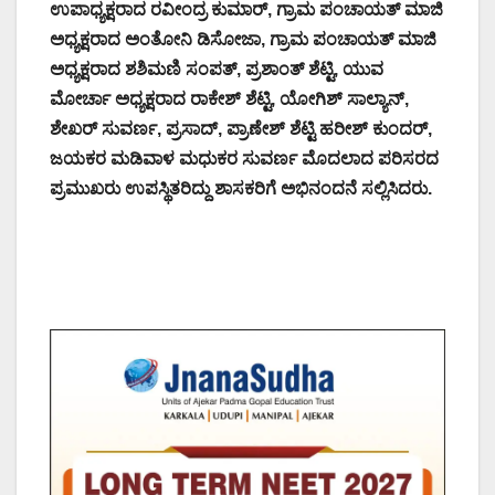
ಉಪಾಧ್ಯಕ್ಷರಾದ ರವೀಂದ್ರ ಕುಮಾರ್, ಗ್ರಾಮ ಪಂಚಾಯತ್ ಮಾಜಿ
ಅಧ್ಯಕ್ಷರಾದ ಅಂತೋನಿ ಡಿಸೋಜಾ, ಗ್ರಾಮ ಪಂಚಾಯತ್ ಮಾಜಿ
ಅಧ್ಯಕ್ಷರಾದ ಶಶಿಮಣಿ ಸಂಪತ್, ಪ್ರಶಾಂತ್ ಶೆಟ್ಟಿ, ಯುವ
ಮೋರ್ಚಾ ಅಧ್ಯಕ್ಷರಾದ ರಾಕೇಶ್ ಶೆಟ್ಟಿ, ಯೋಗಿಶ್ ಸಾಲ್ಯಾನ್,
ಶೇಖರ್ ಸುವರ್ಣ, ಪ್ರಸಾದ್, ಪ್ರಾಣೇಶ್ ಶೆಟ್ಟಿ ಹರೀಶ್ ಕುಂದರ್,
ಜಯಕರ ಮಡಿವಾಳ ಮಧುಕರ ಸುವರ್ಣ ಮೊದಲಾದ ಪರಿಸರದ
ಪ್ರಮುಖರು ಉಪಸ್ಥಿತರಿದ್ದು ಶಾಸಕರಿಗೆ ಅಭಿನಂದನೆ ಸಲ್ಲಿಸಿದರು.