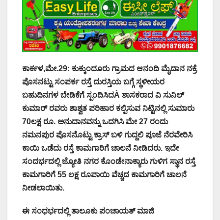
ಕಾರ್ಕಳ,ಮೇ.29: ಕುಕ್ಕುಂದೂರು ಗ್ರಾಮದ ಆನಂದಿ ಮೈದಾನ ನಕ್ರೆ
ಪೊಸನಟ್ಟು ಸಂಪರ್ಕ ರಸ್ತೆ ದುರಸ್ತಿಯ ಬಗ್ಗೆ ಸ್ಥಳೀಯರ
ಬಹುದಿನಗಳ ಬೇಡಿಕೆಗೆ ಸ್ಪಂದಿಸಿದÀ ಶಾಸಕರಾದ ವಿ ಸುನಿಲ್
ಕುಮಾರ್ ರವರು ಶಾಶ್ವತ ಪರಿಹಾರ ಕಲ್ಪಿಸುವ ನಿಟ್ಟಿನಲ್ಲಿ ಸುಮಾರು
70ಲಕ್ಷ ರೂ. ಅನುದಾನವನ್ನು ಒದಗಿಸಿ ಮೇ 27 ರಂದು
ನಮನಪುರ ಪೊಸನೊಟ್ಟು ಕ್ರಾಸ್ ಬಳಿ ಗುದ್ದಲಿ ಪೂಜೆ ನೆರವೇರಿಸಿ
ಕಾಯಿ ಒಡೆದು ರಸ್ತೆ ಕಾಮಗಾರಿಗೆ ಚಾಲನೆ ನೀಡಿದರು. ಇದೇ
ಸಂದರ್ಭದಲ್ಲಿ ಜ್ಯೋತಿ ನಗರ ಕೊಂಡೇನಾಕ್ಯಾರು ಗುಳಿಗ ಸ್ಥಾನ ರಸ್ತೆ
ಕಾಮಗಾರಿಗೆ 55 ಲಕ್ಷ ರೂಪಾಯಿ ವೆಚ್ಚದ ಕಾಮಗಾರಿಗೆ ಚಾಲನೆ
ನೀಡಲಾಯಿತು.
ಈ ಸಂಧರ್ಭದಲ್ಲಿ ತಾಲೂಕು ಪಂಚಾಯತ್ ಮಾಜಿ