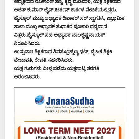
ಅದ್ಯಕ್ಷರಾದ ರವಿಕಾಂತ್ ಶೆಣೈ, ಕೃಷ್ಣ ಮಡಿವಾಳ, ಯಕ್ಷ ಶಿಕ್ಷಕರಾದ
ಅಜಿತ್ ಕುಮಾರ್ ಜೈನ್,‌ಕೀರ್ತನ್ ಕಾರ್ಕಳ ವೇದಿಕೆಯಲ್ಲಿದ್ದರು.
ಹೈಸ್ಕೂಲ್ ಮುಖ್ಯ ಅಧ್ಯಾಪಕ ದಿವಾಕರ್ ಸರ್ ಸ್ವಾಗತಿಸಿ, ಪ್ರಾಥಮಿಕ
ಶಾಲಾ ಮುಖ್ಯ ಅಧ್ಯಾಪಕ ಸುಧಾಕರ ಪೂಜಾರಿ ಧನ್ಯವಾದ
ವಿತ್ತರು.ಹೈಸ್ಕೂಲ್ ಸಹ ಅಧ್ಯಾಪಕ ಬಾಲಕೃಷ್ಣ ನಾಯಕ್
ನಿರೂಪಿಸಿದರು.
ಉಸ್ತುವಾರಿ ಶಿಕ್ಷಕರಾದ ಶಿವಸುಭ್ರಹ್ಮಣ್ಯ ಭಟ್, ದೈಹಿಕ ಶಿಕ್ಷಕಿ
ವೇದಾವತಿ, ರೇವತಿ ಸಹಕರಿಸಿದರು.
ಯಕ್ಷ ಗುರುಗಳು ವೀಳ್ಯ ಪಡೆದು ಯಕ್ಷನಾಟ್ಯ ತರಗತಿ
ಆರಂಬಿಸಿದರು.